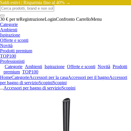
Saldi estivi |
Risparmia fino al 40% →
30 € per te
Registrazione
Login
Confronto
Carrello
Menu
Categorie
Ambienti
Ispirazione
Offerte e sconti
Novità
Prodotti premium
TOP100
Professionisti
Categorie
Ambienti
Ispirazione
Offerte e sconti
Novità
Prodotti
premium
TOP100
Home
Categorie
Accessori per la casa
Accessori per il bagno
Accessori
per bagno di servizio
Scopini
Scopini
...
Accessori per bagno di servizio
Scopini