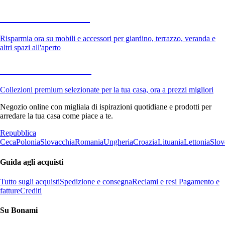
Giardino in saldo
Risparmia ora su mobili e accessori per giardino, terrazzo, veranda e
altri spazi all'aperto
Premium in saldo
Collezioni premium selezionate per la tua casa, ora a prezzi migliori
Negozio online con migliaia di ispirazioni quotidiane e prodotti per
arredare la tua casa come piace a te.
Repubblica
Ceca
Polonia
Slovacchia
Romania
Ungheria
Croazia
Lituania
Lettonia
Slov
Guida agli acquisti
Tutto sugli acquisti
Spedizione e consegna
Reclami e resi
Pagamento e
fatture
Crediti
Su Bonami