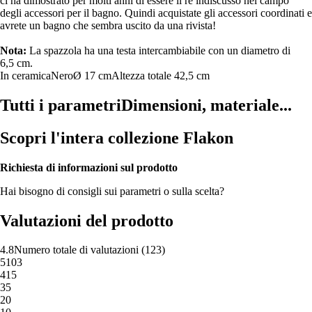
ci ha dimostrato per molti anni di essere il re indiscusso nel campo
degli accessori per il bagno. Quindi acquistate gli accessori coordinati e
avrete un bagno che sembra uscito da una rivista!
Nota:
La spazzola ha una testa intercambiabile con un diametro di
6,5 cm.
In ceramica
Nero
Ø 17 cm
Altezza totale 42,5 cm
Tutti i parametri
Dimensioni, materiale...
Scopri l'intera collezione Flakon
Richiesta di informazioni sul prodotto
Hai bisogno di consigli sui parametri o sulla scelta?
Valutazioni del prodotto
4.8
Numero totale di valutazioni
(
123
)
5
103
4
15
3
5
2
0