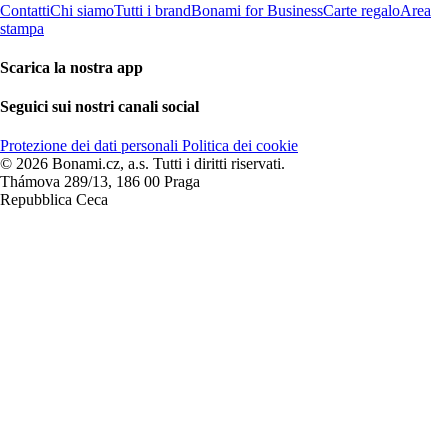
Contatti
Chi siamo
Tutti i brand
Bonami for Business
Carte regalo
Area
stampa
Scarica la nostra app
Seguici sui nostri canali social
Protezione dei dati personali
Politica dei cookie
© 2026 Bonami.cz, a.s. Tutti i diritti riservati.
Thámova 289/13, 186 00 Praga
Repubblica Ceca