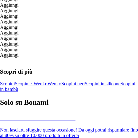
Aggiungi
Aggiungi
Aggiungi
Aggiungi
Aggiungi
Aggiungi
Aggiungi
Aggiungi
Aggiungi
Aggiungi
Scopri di più
Scopini
Scopini · Wenko
Wenko
Scopini neri
Scopini in silicone
Scopini
in bambù
Solo su Bonami
Saldi estivi fino al -40%
Non lasciarti sfuggire questa occasione! Da oggi potrai risparmiare fino
al 40% su oltre 10.000 prodotti in offerta