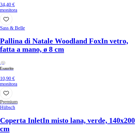
34,40 €
monitora
Sass & Belle
Pallina di Natale Woodland Fox
In vetro,
fatta a mano, ø 8 cm
(
6
)
Esaurito
10,90 €
monitora
Premium
Hübsch
Coperta Inlet
In misto lana, verde, 140x200
cm