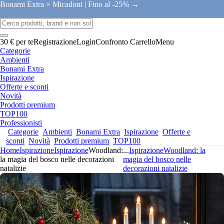
Bonami Extra × Micadoni |
Fino al -25% →
30 € per te
Registrazione
Login
Confronto
Carrello
Menu
Categorie
Ambienti
Bonami Extra
Ispirazione
Offerte e sconti
Novità
Prodotti premium
TOP100
Professionisti
Categorie
Ambienti
Bonami Extra
Ispirazione
Offerte e
sconti
Novità
Prodotti premium
TOP100
Home
Ispirazione
Ispirazione
Woodland:
...
Ispirazione
Woodland: la
la magia del bosco nelle decorazioni
magia del bosco nelle
natalizie
decorazioni natalizie