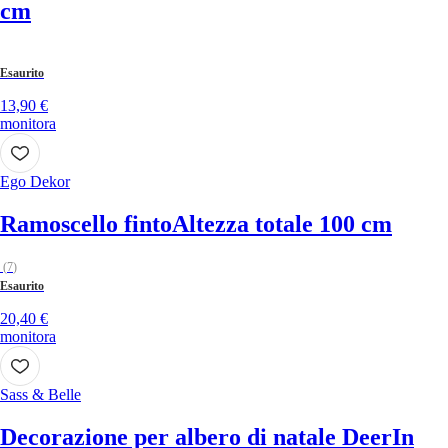
cm
Esaurito
13,90 €
monitora
Ego Dekor
Ramoscello finto
Altezza totale 100 cm
(
7
)
Esaurito
20,40 €
monitora
Sass & Belle
Decorazione per albero di natale Deer
In