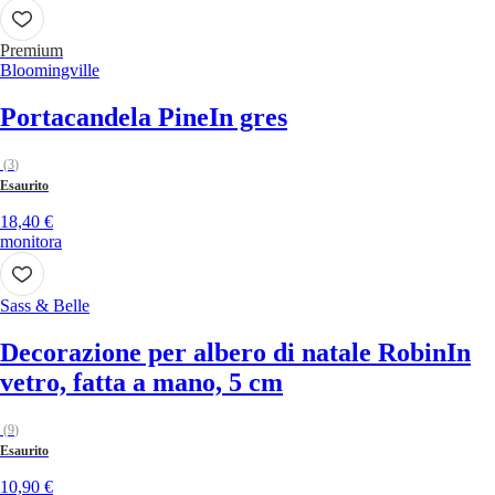
Premium
Bloomingville
Portacandela Pine
In gres
(
3
)
Esaurito
18,40 €
monitora
Sass & Belle
Decorazione per albero di natale Robin
In
vetro, fatta a mano, 5 cm
(
9
)
Esaurito
10,90 €