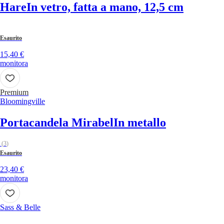
Hare
In vetro, fatta a mano, 12,5 cm
Esaurito
15,40 €
monitora
Premium
Bloomingville
Portacandela Mirabel
In metallo
(
3
)
Esaurito
23,40 €
monitora
Sass & Belle