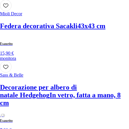
Mioli Decor
Federa decorativa Sacakli
43x43 cm
Esaurito
15,90 €
monitora
Sass & Belle
Decorazione per albero di
natale Hedgehog
In vetro, fatta a mano, 8
cm
(
3
)
Esaurito