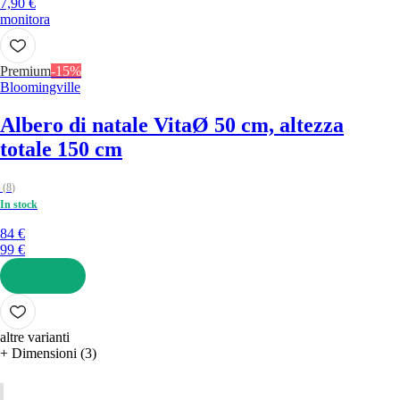
7,90 €
monitora
Premium
-15%
Bloomingville
Albero di natale Vita
Ø 50 cm, altezza
totale 150 cm
(
8
)
In stock
84 €
99 €
AGGIUNGI
altre varianti
+ Dimensioni (3)