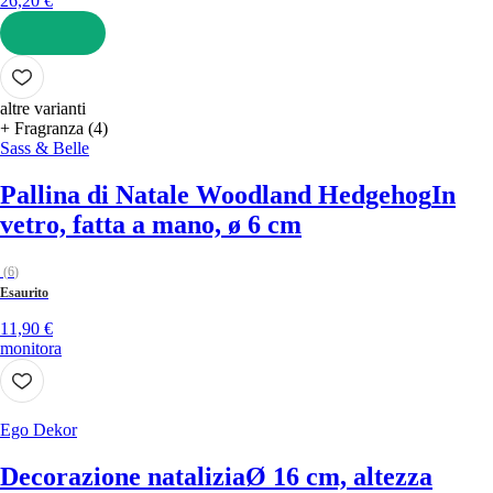
26,20 €
AGGIUNGI
altre varianti
+ Fragranza (4)
Sass & Belle
Pallina di Natale Woodland Hedgehog
In
vetro, fatta a mano, ø 6 cm
(
6
)
Esaurito
11,90 €
monitora
Ego Dekor
Decorazione natalizia
Ø 16 cm, altezza