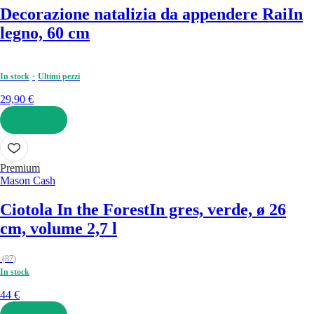
Decorazione natalizia da appendere Rai
In
legno, 60 cm
In stock
Ultimi pezzi
29,90 €
AGGIUNGI
Premium
Mason Cash
Ciotola In the Forest
In gres, verde, ø 26
cm, volume 2,7 l
(
87
)
In stock
44 €