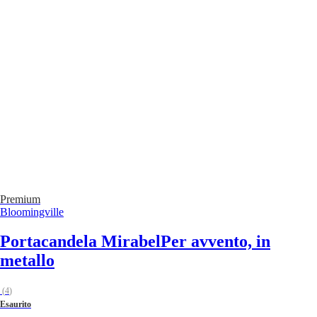
Premium
Bloomingville
Portacandela Mirabel
Per avvento, in
metallo
(
4
)
Esaurito