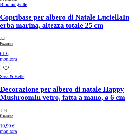
Bloomingville
Copribase per albero di Natale Luciella
In
erba marina, altezza totale 25 cm
(
1
)
Esaurito
61 €
monitora
Sass & Belle
Decorazione per albero di natale Happy
Mushroom
In vetro, fatta a mano, ø 6 cm
(
16
)
Esaurito
10,90 €
monitora