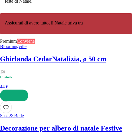
feste di Natale.
Assicurati di avere tutto, il Natale ariva tra
Premium
Conviene
Bloomingville
Ghirlanda Cedar
Natalizia, ø 50 cm
(
5
)
In stock
44 €
AGGIUNGI
Sass & Belle
Decorazione per albero di natale Festive