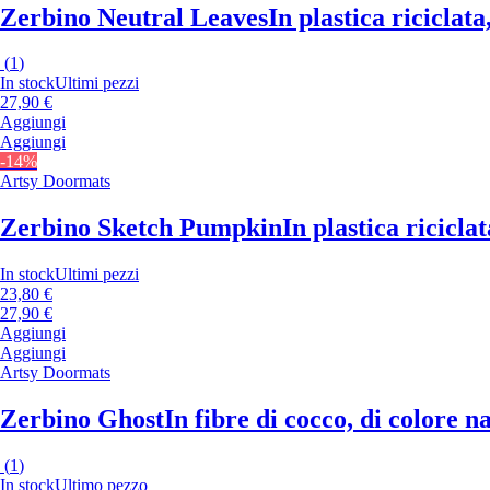
Zerbino Neutral Leaves
In plastica riciclat
(
1
)
In stock
Ultimi pezzi
27,90 €
Aggiungi
Aggiungi
-14%
Artsy Doormats
Zerbino Sketch Pumpkin
In plastica ricicl
In stock
Ultimi pezzi
23,80 €
27,90 €
Aggiungi
Aggiungi
Artsy Doormats
Zerbino Ghost
In fibre di cocco, di colore 
(
1
)
In stock
Ultimo pezzo