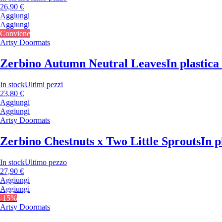
26,90 €
Aggiungi
Aggiungi
Conviene
Artsy Doormats
Zerbino Autumn Neutral Leaves
In plastica
In stock
Ultimi pezzi
23,80 €
Aggiungi
Aggiungi
Artsy Doormats
Zerbino Chestnuts x Two Little Sprouts
In p
In stock
Ultimo pezzo
27,90 €
Aggiungi
Aggiungi
-15%
Artsy Doormats