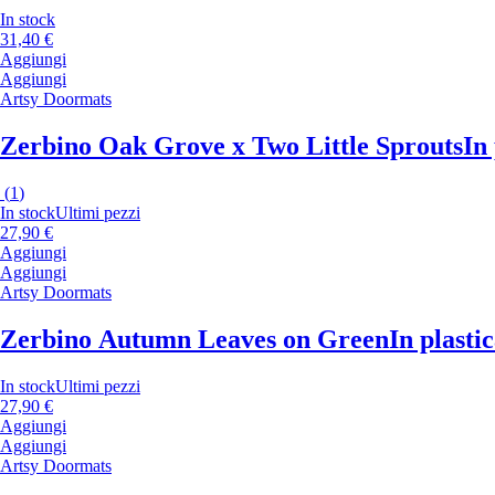
In stock
31,40 €
Aggiungi
Aggiungi
Artsy Doormats
Zerbino Oak Grove x Two Little Sprouts
In
(
1
)
In stock
Ultimi pezzi
27,90 €
Aggiungi
Aggiungi
Artsy Doormats
Zerbino Autumn Leaves on Green
In plasti
In stock
Ultimi pezzi
27,90 €
Aggiungi
Aggiungi
Artsy Doormats