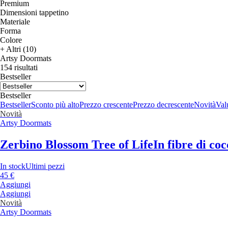
Premium
Dimensioni tappetino
Materiale
Forma
Colore
+ Altri (10)
Artsy Doormats
154 risultati
Bestseller
Bestseller
Bestseller
Sconto più alto
Prezzo crescente
Prezzo decrescente
Novità
Valu
Novità
Artsy Doormats
Zerbino Blossom Tree of Life
In fibre di co
In stock
Ultimi pezzi
45 €
Aggiungi
Aggiungi
Novità
Artsy Doormats