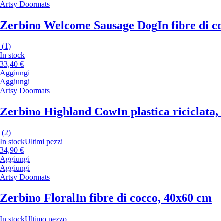
Artsy Doormats
Zerbino Welcome Sausage Dog
In fibre di 
(
1
)
In stock
33,40 €
Aggiungi
Aggiungi
Artsy Doormats
Zerbino Highland Cow
In plastica riciclata
(
2
)
In stock
Ultimi pezzi
34,90 €
Aggiungi
Aggiungi
Artsy Doormats
Zerbino Floral
In fibre di cocco, 40x60 cm
In stock
Ultimo pezzo