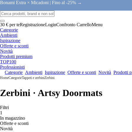
Bonami Extra × Micadoni |
Fino al -25% →
30 € per te
Registrazione
Login
Confronto
Carrello
Menu
Categorie
Ambienti
Ispirazione
Offerte e sconti
Novità
Prodotti premium
TOP100
Professionisti
Categorie
Ambienti
Ispirazione
Offerte e sconti
Novità
Prodotti 
Home
Categorie
Tappeti e zerbini
Zerbini
Zerbini · Artsy Doormats
Filtri
1
In magazzino
Offerte e sconti
Novità