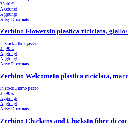
33,40 €
Aggiungi
Aggiungi
Artsy Doormats
Zerbino Flowers
In plastica riciclata, giall
In stock
Ultimi pezzi
35,90 €
Aggiungi
Aggiungi
Artsy Doormats
Zerbino Welcome
In plastica riciclata, ma
In stock
Ultimo pezzo
35,90 €
Aggiungi
Aggiungi
Artsy Doormats
Zerbino Chickens and Chicks
In fibre di co