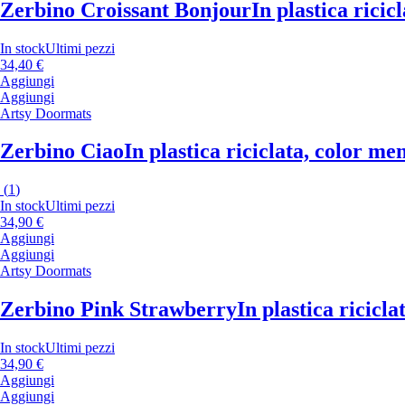
Zerbino Croissant Bonjour
In plastica ricic
In stock
Ultimi pezzi
34,40 €
Aggiungi
Aggiungi
Artsy Doormats
Zerbino Ciao
In plastica riciclata, color m
(
1
)
In stock
Ultimi pezzi
34,90 €
Aggiungi
Aggiungi
Artsy Doormats
Zerbino Pink Strawberry
In plastica ricicl
In stock
Ultimi pezzi
34,90 €
Aggiungi
Aggiungi