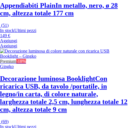
Appendiabiti Plain
In metallo, nero, ø 28
cm, altezza totale 177 cm
(
51
)
In stock
Ultimi pezzi
149 €
Aggiungi
Aggiungi
Premium
-18%
Gingko
Decorazione luminosa Booklight
Con
ricarica USB, da tavolo /portatile, in
legno/in carta, di colore naturale,
larghezza totale 2,5 cm, lunghezza totale 12
cm, altezza totale 9 cm
(
69
)
In stock
Ultimi pezzi