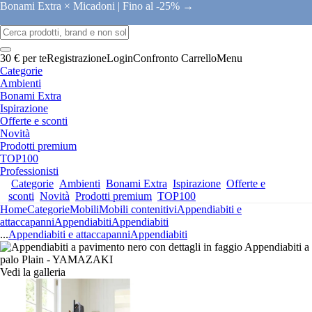
Bonami Extra × Micadoni |
Fino al -25% →
30 € per te
Registrazione
Login
Confronto
Carrello
Menu
Categorie
Ambienti
Bonami Extra
Ispirazione
Offerte e sconti
Novità
Prodotti premium
TOP100
Professionisti
Categorie
Ambienti
Bonami Extra
Ispirazione
Offerte e
sconti
Novità
Prodotti premium
TOP100
Home
Categorie
Mobili
Mobili contenitivi
Appendiabiti e
attaccapanni
Appendiabiti
Appendiabiti
...
Appendiabiti e attaccapanni
Appendiabiti
Vedi la galleria