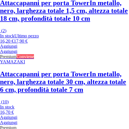
Attaccapanni per porta Tower
In metallo,
nero, larghezza totale 1,5 cm, altezza totale
18 cm, profondità totale 10 cm
(
2
)
In stock
Ultimo pezzo
16,20 €
17,90 €
Aggiungi
Aggiungi
Premium
Conviene
YAMAZAKI
Attaccapanni per porta Tower
In metallo,
nero, larghezza totale 30 cm, altezza totale
6 cm, profondità totale 7 cm
(
10
)
In stock
16,70 €
Aggiungi
Aggiungi
Premium