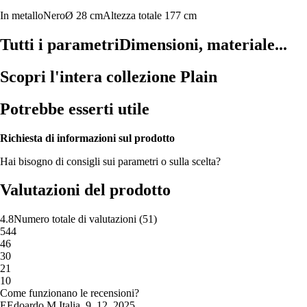
In metallo
Nero
Ø 28 cm
Altezza totale 177 cm
Tutti i parametri
Dimensioni, materiale...
Scopri l'intera collezione Plain
Potrebbe esserti utile
Richiesta di informazioni sul prodotto
Hai bisogno di consigli sui parametri o sulla scelta?
Valutazioni del prodotto
4.8
Numero totale di valutazioni
(
51
)
5
44
4
6
3
0
2
1
1
0
Come funzionano le recensioni?
E
Edoardo M.
Italia
,
9. 12. 2025