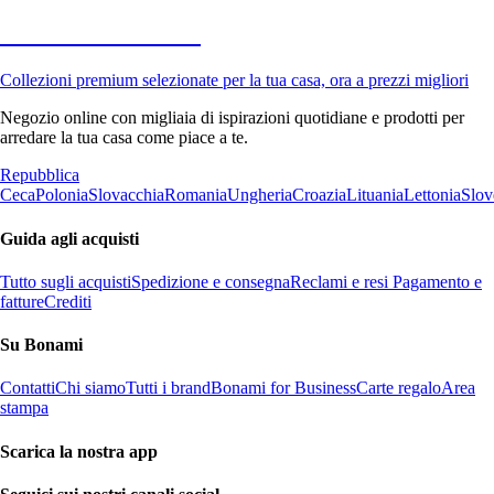
Premium in saldo
Collezioni premium selezionate per la tua casa, ora a prezzi migliori
Negozio online con migliaia di ispirazioni quotidiane e prodotti per
arredare la tua casa come piace a te.
Repubblica
Ceca
Polonia
Slovacchia
Romania
Ungheria
Croazia
Lituania
Lettonia
Slov
Guida agli acquisti
Tutto sugli acquisti
Spedizione e consegna
Reclami e resi
Pagamento e
fatture
Crediti
Su Bonami
Contatti
Chi siamo
Tutti i brand
Bonami for Business
Carte regalo
Area
stampa
Scarica la nostra app