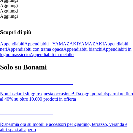
Aggiungi
Aggiungi
Aggiungi
Aggiungi
Scopri di più
Appendiabiti
Appendiabiti · YAMAZAKI
YAMAZAKI
Appendiabiti
neri
Appendiabiti con trama opaca
Appendiabiti bianchi
Appendiabiti in
legno massiccio
Appendiabiti in metallo
Solo su Bonami
Saldi estivi fino al -40%
Non lasciarti sfuggire questa occasione! Da oggi potrai risparmiare fino
al 40% su oltre 10.000 prodotti in offerta
Giardino in saldo
Risparmia ora su mobili e accessori per giardino, terrazzo, veranda e
altri spazi all'aperto