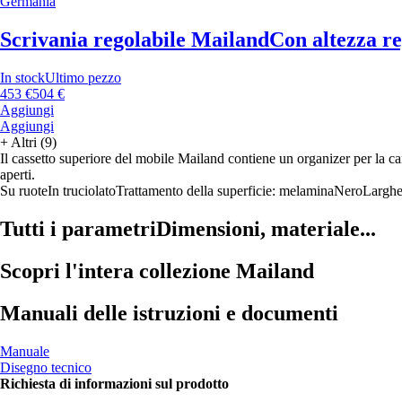
Germania
Scrivania regolabile Mailand
Con altezza r
In stock
Ultimo pezzo
453 €
504 €
Aggiungi
Aggiungi
+
Altri (9)
Il cassetto superiore del mobile Mailand contiene un organizer per la c
aperti.
Su ruote
In truciolato
Trattamento della superficie: melamina
Nero
Larghe
Tutti i parametri
Dimensioni, materiale...
Scopri l'intera collezione Mailand
Manuali delle istruzioni e documenti
Manuale
Disegno tecnico
Richiesta di informazioni sul prodotto