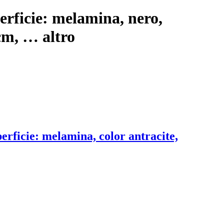
perficie: melamina, nero,
 cm
, …
altro
perficie: melamina, color antracite,