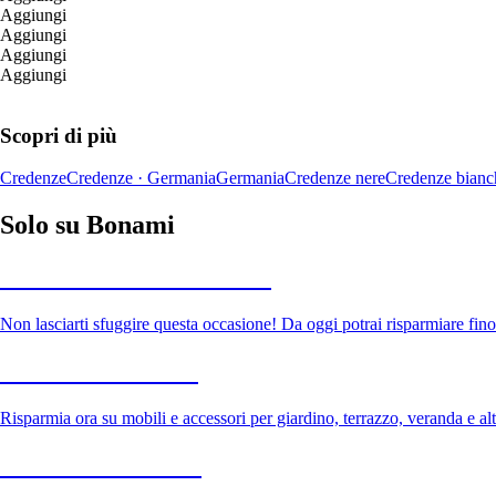
Aggiungi
Aggiungi
Aggiungi
Aggiungi
Scopri di più
Credenze
Credenze · Germania
Germania
Credenze nere
Credenze bianc
Solo su Bonami
Saldi estivi fino al -40%
Non lasciarti sfuggire questa occasione! Da oggi potrai risparmiare fino
Giardino in saldo
Risparmia ora su mobili e accessori per giardino, terrazzo, veranda e altr
Premium in saldo