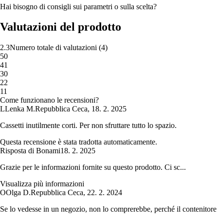
Hai bisogno di consigli sui parametri o sulla scelta?
Valutazioni del prodotto
2.3
Numero totale di valutazioni
(
4
)
5
0
4
1
3
0
2
2
1
1
Come funzionano le recensioni?
L
Lenka M.
Repubblica Ceca
,
18. 2. 2025
Cassetti inutilmente corti. Per non sfruttare tutto lo spazio.
Questa recensione è stata tradotta automaticamente.
Risposta di Bonami
18. 2. 2025
Grazie per le informazioni fornite su questo prodotto. Ci sc...
Visualizza più informazioni
O
Olga D.
Repubblica Ceca
,
22. 2. 2024
Se lo vedesse in un negozio, non lo comprerebbe, perché il contenitore è