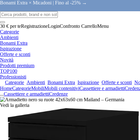
Bonami Extra × Micadoni |
Fino al -25% →
30 € per te
Registrazione
Login
Confronto
Carrello
Menu
Categorie
Ambienti
Bonami Extra
Ispirazione
Offerte e sconti
Novità
Prodotti premium
TOP100
Professionisti
Categorie
Ambienti
Bonami Extra
Ispirazione
Offerte e sconti
No
Home
Categorie
Mobili
Mobili contenitivi
Cassettiere e armadietti
Creden
...
Cassettiere e armadietti
Credenze
Vedi la galleria