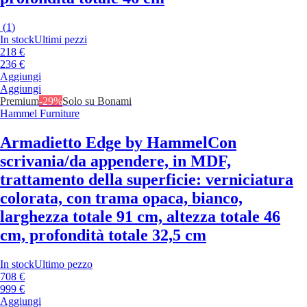
(
1
)
In stock
Ultimi pezzi
218 €
236 €
Aggiungi
Aggiungi
Premium
-29%
Solo su Bonami
Hammel Furniture
Armadietto Edge by Hammel
Con
scrivania/da appendere, in MDF,
trattamento della superficie: verniciatura
colorata, con trama opaca, bianco,
larghezza totale 91 cm, altezza totale 46
cm, profondità totale 32,5 cm
In stock
Ultimo pezzo
708 €
999 €
Aggiungi