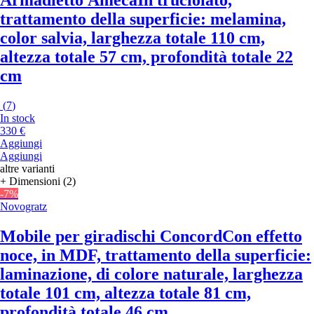
Armadietto Ameca
In truciolato,
trattamento della superficie: melamina,
color salvia, larghezza totale 110 cm,
altezza totale 57 cm, profondità totale 22
cm
(
7
)
In stock
330 €
Aggiungi
Aggiungi
altre varianti
+ Dimensioni (2)
-7%
Novogratz
Mobile per giradischi Concord
Con effetto
noce, in MDF, trattamento della superficie:
laminazione, di colore naturale, larghezza
totale 101 cm, altezza totale 81 cm,
profondità totale 46 cm