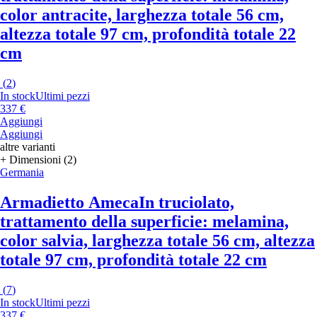
color antracite, larghezza totale 56 cm,
altezza totale 97 cm, profondità totale 22
cm
(
2
)
In stock
Ultimi pezzi
337 €
Aggiungi
Aggiungi
altre varianti
+ Dimensioni (2)
Germania
Armadietto Ameca
In truciolato,
trattamento della superficie: melamina,
color salvia, larghezza totale 56 cm, altezza
totale 97 cm, profondità totale 22 cm
(
7
)
In stock
Ultimi pezzi
337 €