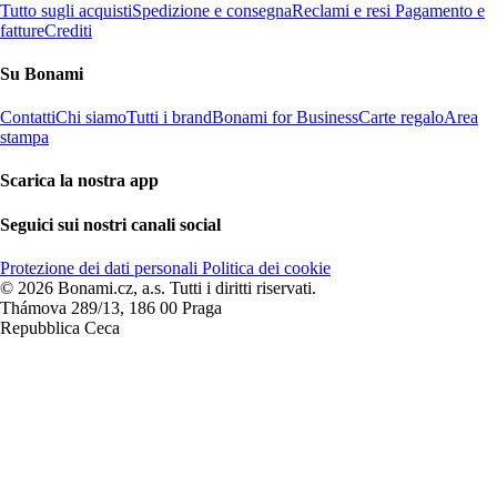
Tutto sugli acquisti
Spedizione e consegna
Reclami e resi
Pagamento e
fatture
Crediti
Su Bonami
Contatti
Chi siamo
Tutti i brand
Bonami for Business
Carte regalo
Area
stampa
Scarica la nostra app
Seguici sui nostri canali social
Protezione dei dati personali
Politica dei cookie
© 2026 Bonami.cz, a.s. Tutti i diritti riservati.
Thámova 289/13, 186 00 Praga
Repubblica Ceca