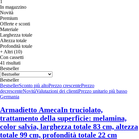
1
In magazzino
Novità
Premium
Offerte e sconti
Materiale
Larghezza totale
Altezza totale
Profondità totale
+ Altri (10)
Con cassetti
41 risultati
Bestseller
Bestseller
Bestseller
Sconto più alto
Prezzo crescente
Prezzo
decrescente
Novità
Valutazioni dei clienti
Prezzo unitario più basso
Germania
Armadietto Ameca
In truciolato,
trattamento della superficie: melamina,
color salvia, larghezza totale 83 cm, altezza
totale 99 cm, profondità totale 22 cm