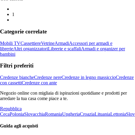
1
Categorie correlate
Mobili TV
Cassettiere
Vetrine
Armadi
Accessori per armadi e
librerie
Altri organizzatori
Librerie e scaffali
Armadi e organizer per
bambini
Filtri preferiti
Credenze bianche
Credenze nere
Credenze in legno massiccio
Credenze
con cassetti
Credenze con ante
Negozio online con migliaia di ispirazioni quotidiane e prodotti per
arredare la tua casa come piace a te.
Repubblica
Ceca
Polonia
Slovacchia
Romania
Ungheria
Croazia
Lituania
Lettonia
Slov
Guida agli acquisti