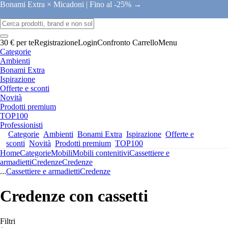
Bonami Extra × Micadoni |
Fino al -25% →
30 € per te
Registrazione
Login
Confronto
Carrello
Menu
Categorie
Ambienti
Bonami Extra
Ispirazione
Offerte e sconti
Novità
Prodotti premium
TOP100
Professionisti
Categorie
Ambienti
Bonami Extra
Ispirazione
Offerte e
sconti
Novità
Prodotti premium
TOP100
Home
Categorie
Mobili
Mobili contenitivi
Cassettiere e
armadietti
Credenze
Credenze
...
Cassettiere e armadietti
Credenze
Credenze con cassetti
Filtri