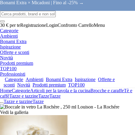
Bonami Extra × Micadoni |
Fino al -25% →
30 € per te
Registrazione
Login
Confronto
Carrello
Menu
Categorie
Ambienti
Bonami Extra
Ispirazione
Offerte e sconti
Novità
Prodotti premium
TOP100
Professionisti
Categorie
Ambienti
Bonami Extra
Ispirazione
Offerte e
sconti
Novità
Prodotti premium
TOP100
Home
Categorie
Articoli per la tavola e la cucina
Brocche e caraffe
Tè e
caffè
Tazze e tazzine
Tazze
Tazze
...
Tazze e tazzine
Tazze
Vedi la galleria