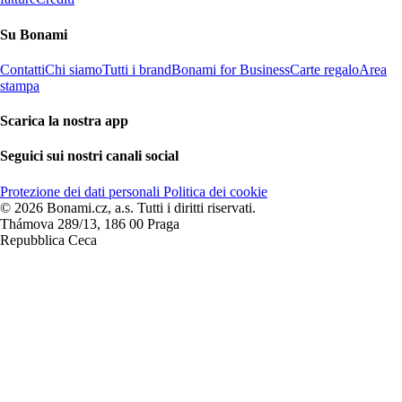
Su Bonami
Contatti
Chi siamo
Tutti i brand
Bonami for Business
Carte regalo
Area
stampa
Scarica la nostra app
Seguici sui nostri canali social
Protezione dei dati personali
Politica dei cookie
© 2026 Bonami.cz, a.s. Tutti i diritti riservati.
Thámova 289/13, 186 00 Praga
Repubblica Ceca