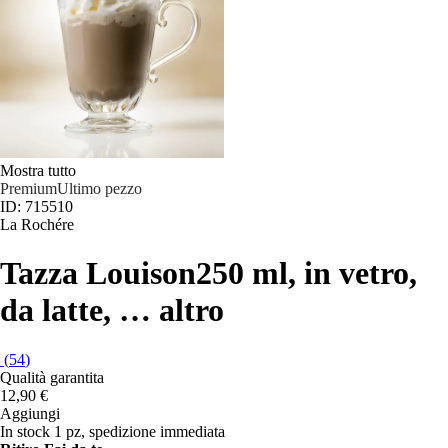
Mostra tutto
Premium
Ultimo pezzo
ID: 715510
La Rochére
Tazza Louison
250 ml, in vetro,
da latte
, …
altro
(
54
)
Qualità garantita
12,90 €
Aggiungi
In stock 1 pz, spedizione immediata