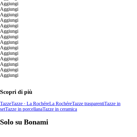
Aggiungi
Aggiungi
Aggiungi
Aggiungi
Aggiungi
Aggiungi
Aggiungi
Aggiungi
Aggiungi
Aggiungi
Aggiungi
Aggiungi
Aggiungi
Aggiungi
Scopri di più
Tazze
Tazze · La Rochére
La Rochére
Tazze trasparenti
Tazze in
set
Tazze in porcellana
Tazze in ceramica
Solo su Bonami
Saldi estivi fino al -40%