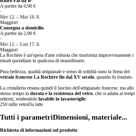
Ritiro Fai da te
A partire da 0,90 €
·
Mer 12. – Mar 18. 8.
Maggiori
Consegna a domicilio
A partire da 2,90 €
·
Mer 12. – Lun 17. 8.
Maggiori
La Rochère è un'opera d'arte robusta che trasforma improvvisamente i
rituali quotidiani in qualcosa di straordinario.
Pura bellezza, qualità artigianale e senso di solidità sono la firma del
vetraio francese La Rochère fin dal XV secolo
, quando fu fondato.
La cristalleria emana quindi il fascino dell'artigianato francese, ma allo
stesso tempo la
durata e la resistenza del vetro
, che si adatta ai tempi
odierni, rendendolo
lavabile in lavastoviglie
.
250 ml
In vetro
Da latte
Tutti i parametri
Dimensioni, materiale...
Richiesta di informazioni sul prodotto