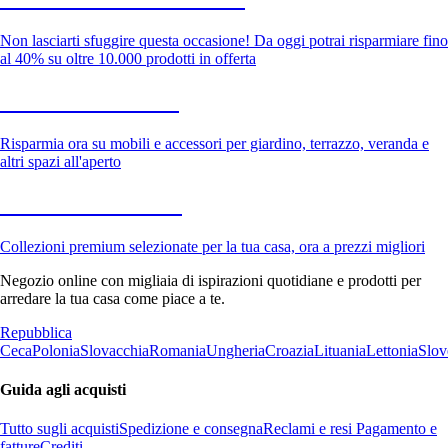
Non lasciarti sfuggire questa occasione! Da oggi potrai risparmiare fino
al 40% su oltre 10.000 prodotti in offerta
Giardino in saldo
Risparmia ora su mobili e accessori per giardino, terrazzo, veranda e
altri spazi all'aperto
Premium in saldo
Collezioni premium selezionate per la tua casa, ora a prezzi migliori
Negozio online con migliaia di ispirazioni quotidiane e prodotti per
arredare la tua casa come piace a te.
Repubblica
Ceca
Polonia
Slovacchia
Romania
Ungheria
Croazia
Lituania
Lettonia
Slov
Guida agli acquisti
Tutto sugli acquisti
Spedizione e consegna
Reclami e resi
Pagamento e
fatture
Crediti