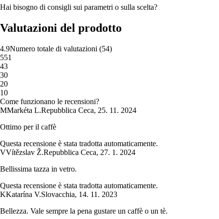
Hai bisogno di consigli sui parametri o sulla scelta?
Valutazioni del prodotto
4.9
Numero totale di valutazioni
(
54
)
5
51
4
3
3
0
2
0
1
0
Come funzionano le recensioni?
M
Markéta L.
Repubblica Ceca
,
25. 11. 2024
Ottimo per il caffè
Questa recensione è stata tradotta automaticamente.
V
Vítězslav Ž.
Repubblica Ceca
,
27. 1. 2024
Bellissima tazza in vetro.
Questa recensione è stata tradotta automaticamente.
K
Katarína V.
Slovacchia
,
14. 11. 2023
Bellezza. Vale sempre la pena gustare un caffè o un tè.