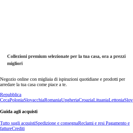
Premium in
saldo
Collezioni premium selezionate per la tua casa, ora a prezzi
migliori
Negozio online con migliaia di ispirazioni quotidiane e prodotti per
arredare la tua casa come piace a te.
Repubblica
Ceca
Polonia
Slovacchia
Romania
Ungheria
Croazia
Lituania
Lettonia
Slov
Guida agli acquisti
Tutto sugli acquisti
Spedizione e consegna
Reclami e resi
Pagamento e
fatture
Crediti