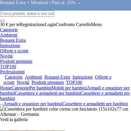
Bonami Extra × Micadoni |
Fino al -25% →
30 € per te
Registrazione
Login
Confronto
Carrello
Menu
Categorie
Ambienti
Bonami Extra
Ispirazione
Offerte e sconti
Novità
Prodotti premium
TOP100
Professionisti
Categorie
Ambienti
Bonami Extra
Ispirazione
Offerte e
sconti
Novità
Prodotti premium
TOP100
Home
Categorie
Per bambini
Mobili per bambini
Armadi e organizer per
bambini
Cassettiere e armadietti per bambini
Cassettiere e armadietti per
bambini
...
Armadi e organizer per bambini
Cassettiere e armadietti per bambini
Vedi la galleria