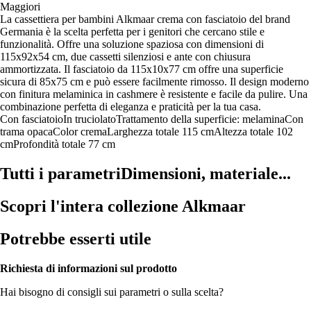
Maggiori
La cassettiera per bambini Alkmaar crema con fasciatoio del brand
Germania è la scelta perfetta per i genitori che cercano stile e
funzionalità. Offre una soluzione spaziosa con dimensioni di
115x92x54 cm, due cassetti silenziosi e ante con chiusura
ammortizzata. Il fasciatoio da 115x10x77 cm offre una superficie
sicura di 85x75 cm e può essere facilmente rimosso. Il design moderno
con finitura melaminica in cashmere è resistente e facile da pulire. Una
combinazione perfetta di eleganza e praticità per la tua casa.
Con fasciatoio
In truciolato
Trattamento della superficie: melamina
Con
trama opaca
Color crema
Larghezza totale 115 cm
Altezza totale 102
cm
Profondità totale 77 cm
Tutti i parametri
Dimensioni, materiale...
Scopri l'intera collezione Alkmaar
Potrebbe esserti utile
Richiesta di informazioni sul prodotto
Hai bisogno di consigli sui parametri o sulla scelta?