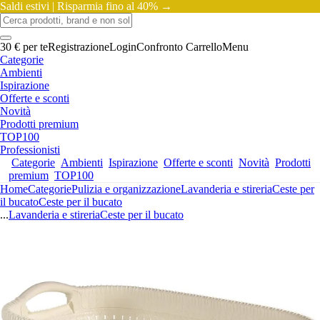
Saldi estivi |
Risparmia fino al 40% →
30 € per te
Registrazione
Login
Confronto
Carrello
Menu
Categorie
Ambienti
Ispirazione
Offerte e sconti
Novità
Prodotti premium
TOP100
Professionisti
Categorie
Ambienti
Ispirazione
Offerte e sconti
Novità
Prodotti
premium
TOP100
Home
Categorie
Pulizia e organizzazione
Lavanderia e stireria
Ceste per
il bucato
Ceste per il bucato
...
Lavanderia e stireria
Ceste per il bucato