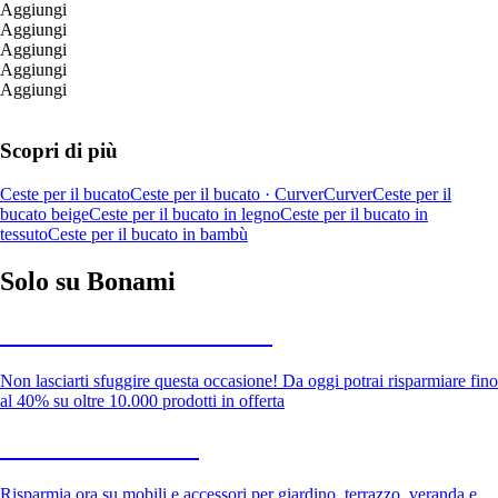
Aggiungi
Aggiungi
Aggiungi
Aggiungi
Aggiungi
Scopri di più
Ceste per il bucato
Ceste per il bucato · Curver
Curver
Ceste per il
bucato beige
Ceste per il bucato in legno
Ceste per il bucato in
tessuto
Ceste per il bucato in bambù
Solo su Bonami
Saldi estivi fino al -40%
Non lasciarti sfuggire questa occasione! Da oggi potrai risparmiare fino
al 40% su oltre 10.000 prodotti in offerta
Giardino in saldo
Risparmia ora su mobili e accessori per giardino, terrazzo, veranda e