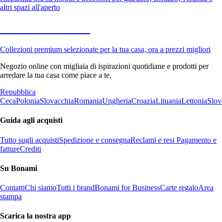
altri spazi all'aperto
Premium in saldo
Collezioni premium selezionate per la tua casa, ora a prezzi migliori
Negozio online con migliaia di ispirazioni quotidiane e prodotti per
arredare la tua casa come piace a te.
Repubblica
Ceca
Polonia
Slovacchia
Romania
Ungheria
Croazia
Lituania
Lettonia
Slov
Guida agli acquisti
Tutto sugli acquisti
Spedizione e consegna
Reclami e resi
Pagamento e
fatture
Crediti
Su Bonami
Contatti
Chi siamo
Tutti i brand
Bonami for Business
Carte regalo
Area
stampa
Scarica la nostra app