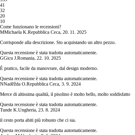
4
1
3
2
2
0
1
0
Come funzionano le recensioni?
M
Michaela K.
Repubblica Ceca
,
20. 11. 2025
Corrisponde alla descrizione. Sto acquistando un altro pezzo.
Questa recensione è stata tradotta automaticamente.
G
Gicu J.
Romania
,
22. 10. 2025
È pratico, facile da manovrare, dal design moderno.
Questa recensione è stata tradotta automaticamente.
N
Naděžda O.
Repubblica Ceca
,
3. 9. 2024
Merce di altissima qualità, il pisolino è molto bello, molto soddisfatto
Questa recensione è stata tradotta automaticamente.
Tunde K.
Ungheria
,
23. 8. 2024
il cesto porta abiti più robusto che ci sia.
Questa recensione è stata tradotta automaticamente.