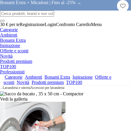
Bonami Extra × Micadoni |
Fino al -25% →
30 € per te
Registrazione
Login
Confronto
Carrello
Menu
Categorie
Ambienti
Bonami Extra
Ispirazione
Offerte e sconti
Novità
Prodotti premium
TOP100
Professionisti
Categorie
Ambienti
Bonami Extra
Ispirazione
Offerte e
sconti
Novità
Prodotti premium
TOP100
...
Lavanderia e stireria
Accessori per lavanderia
Vedi la galleria