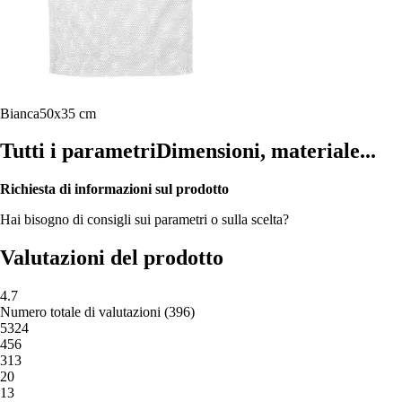
Bianca
50x35 cm
Tutti i parametri
Dimensioni, materiale...
Richiesta di informazioni sul prodotto
Hai bisogno di consigli sui parametri o sulla scelta?
Valutazioni del prodotto
4.7
Numero totale di valutazioni
(
396
)
5
324
4
56
3
13
2
0
1
3