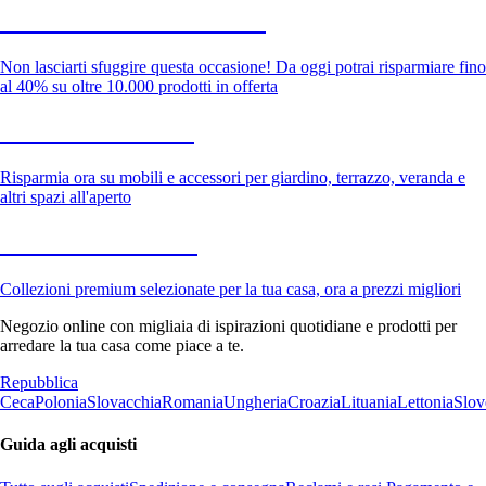
Saldi estivi fino al -40%
Non lasciarti sfuggire questa occasione! Da oggi potrai risparmiare fino
al 40% su oltre 10.000 prodotti in offerta
Giardino in saldo
Risparmia ora su mobili e accessori per giardino, terrazzo, veranda e
altri spazi all'aperto
Premium in saldo
Collezioni premium selezionate per la tua casa, ora a prezzi migliori
Negozio online con migliaia di ispirazioni quotidiane e prodotti per
arredare la tua casa come piace a te.
Repubblica
Ceca
Polonia
Slovacchia
Romania
Ungheria
Croazia
Lituania
Lettonia
Slov
Guida agli acquisti