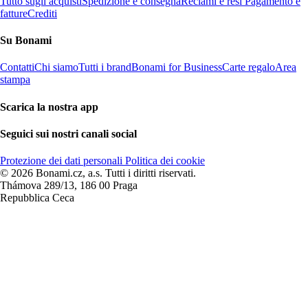
Tutto sugli acquisti
Spedizione e consegna
Reclami e resi
Pagamento e
fatture
Crediti
Su Bonami
Contatti
Chi siamo
Tutti i brand
Bonami for Business
Carte regalo
Area
stampa
Scarica la nostra app
Seguici sui nostri canali social
Protezione dei dati personali
Politica dei cookie
© 2026 Bonami.cz, a.s. Tutti i diritti riservati.
Thámova 289/13, 186 00 Praga
Repubblica Ceca