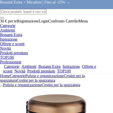
Bonami Extra × Micadoni |
Fino al -25% →
30 € per te
Registrazione
Login
Confronto
Carrello
Menu
Categorie
Ambienti
Bonami Extra
Ispirazione
Offerte e sconti
Novità
Prodotti premium
TOP100
Professionisti
Categorie
Ambienti
Bonami Extra
Ispirazione
Offerte e
sconti
Novità
Prodotti premium
TOP100
Home
Categorie
Pulizia e organizzazione
Cestini per la
spazzatura
Cestini per la spazzatura
...
Pulizia e organizzazione
Cestini per la spazzatura