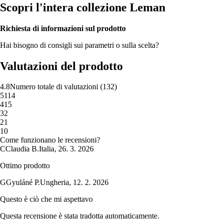
Scopri l'intera collezione Leman
Richiesta di informazioni sul prodotto
Hai bisogno di consigli sui parametri o sulla scelta?
Valutazioni del prodotto
4.8
Numero totale di valutazioni
(
132
)
5
114
4
15
3
2
2
1
1
0
Come funzionano le recensioni?
C
Claudia B.
Italia
,
26. 3. 2026
Ottimo prodotto
G
Gyuláné P.
Ungheria
,
12. 2. 2026
Questo è ciò che mi aspettavo
Questa recensione è stata tradotta automaticamente.