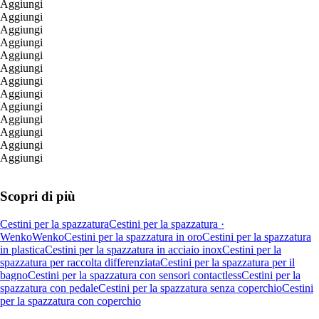
Aggiungi
Aggiungi
Aggiungi
Aggiungi
Aggiungi
Aggiungi
Aggiungi
Aggiungi
Aggiungi
Aggiungi
Aggiungi
Aggiungi
Aggiungi
Scopri di più
Cestini per la spazzatura
Cestini per la spazzatura ·
Wenko
Wenko
Cestini per la spazzatura in oro
Cestini per la spazzatura
in plastica
Cestini per la spazzatura in acciaio inox
Cestini per la
spazzatura per raccolta differenziata
Cestini per la spazzatura per il
bagno
Cestini per la spazzatura con sensori contactless
Cestini per la
spazzatura con pedale
Cestini per la spazzatura senza coperchio
Cestini
per la spazzatura con coperchio