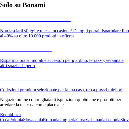
Solo su Bonami
Saldi estivi fino al -40%
Non lasciarti sfuggire questa occasione! Da oggi potrai risparmiare fino
al 40% su oltre 10.000 prodotti in offerta
Giardino in saldo
Risparmia ora su mobili e accessori per giardino, terrazzo, veranda e
altri spazi all'aperto
Premium in saldo
Collezioni premium selezionate per la tua casa, ora a prezzi migliori
Negozio online con migliaia di ispirazioni quotidiane e prodotti per
arredare la tua casa come piace a te.
Repubblica
Ceca
Polonia
Slovacchia
Romania
Ungheria
Croazia
Lituania
Lettonia
Slov