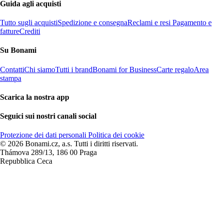
Guida agli acquisti
Tutto sugli acquisti
Spedizione e consegna
Reclami e resi
Pagamento e
fatture
Crediti
Su Bonami
Contatti
Chi siamo
Tutti i brand
Bonami for Business
Carte regalo
Area
stampa
Scarica la nostra app
Seguici sui nostri canali social
Protezione dei dati personali
Politica dei cookie
© 2026 Bonami.cz, a.s. Tutti i diritti riservati.
Thámova 289/13, 186 00 Praga
Repubblica Ceca