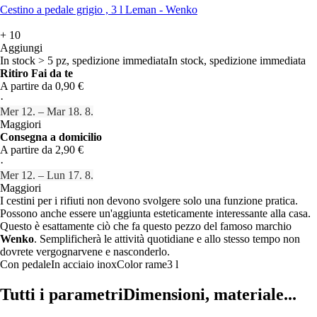
Cestino a pedale grigio , 3 l Leman - Wenko
+
10
Aggiungi
In stock > 5 pz, spedizione immediata
In stock, spedizione immediata
Ritiro Fai da te
A partire da 0,90 €
·
Mer 12. – Mar 18. 8.
Maggiori
Consegna a domicilio
A partire da 2,90 €
·
Mer 12. – Lun 17. 8.
Maggiori
I cestini per i rifiuti non devono svolgere solo una funzione pratica.
Possono anche essere un'aggiunta esteticamente interessante alla casa.
Questo è esattamente ciò che fa questo pezzo del famoso marchio
Wenko
. Semplificherà le attività quotidiane e allo stesso tempo non
dovrete vergognarvene e nasconderlo.
Con pedale
In acciaio inox
Color rame
3 l
Tutti i parametri
Dimensioni, materiale...