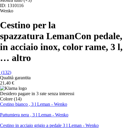
Mostra tutto
(+3)
ID: 1310116
Wenko
Cestino per la
spazzatura Leman
Con pedale,
in acciaio inox, color rame, 3 l
,
…
altro
(
132
)
Qualità garantita
21,40 €
Desidero pagare in 3 rate senza interessi
Colore (14)
Cestino bianco , 3 l Leman - Wenko
Pattumiera nera , 3 l Leman - Wenko
Cestino in acciaio grigio a pedale 3 l Leman - Wenko