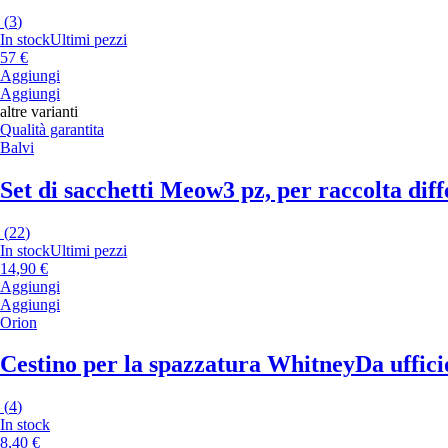
(
3
)
In stock
Ultimi pezzi
57 €
Aggiungi
Aggiungi
altre varianti
Qualità garantita
Balvi
Set di sacchetti Meow
3 pz, per raccolta diff
(
22
)
In stock
Ultimi pezzi
14,90 €
Aggiungi
Aggiungi
Orion
Cestino per la spazzatura Whitney
Da ufficio
(
4
)
In stock
8,40 €