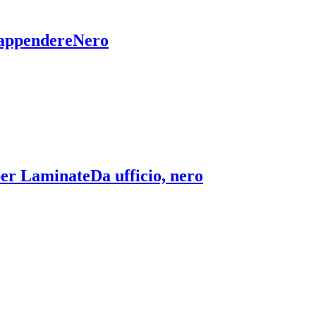
 appendere
Nero
per Laminate
Da ufficio, nero