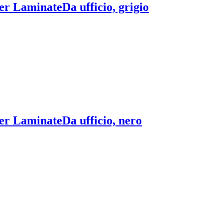
per Laminate
Da ufficio, grigio
per Laminate
Da ufficio, nero