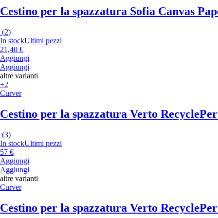
Cestino per la spazzatura Sofia Canvas Pa
(
2
)
In stock
Ultimi pezzi
21,40 €
Aggiungi
Aggiungi
altre varianti
+2
Curver
Cestino per la spazzatura Verto Recycle
Per 
(
3
)
In stock
Ultimi pezzi
57 €
Aggiungi
Aggiungi
altre varianti
Curver
Cestino per la spazzatura Verto Recycle
Per