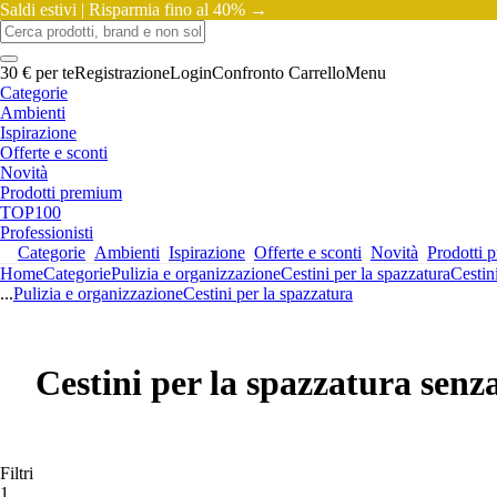
Saldi estivi |
Risparmia fino al 40% →
30 € per te
Registrazione
Login
Confronto
Carrello
Menu
Categorie
Ambienti
Ispirazione
Offerte e sconti
Novità
Prodotti premium
TOP100
Professionisti
Categorie
Ambienti
Ispirazione
Offerte e sconti
Novità
Prodotti 
Home
Categorie
Pulizia e organizzazione
Cestini per la spazzatura
Cestin
...
Pulizia e organizzazione
Cestini per la spazzatura
Cestini per la spazzatura senz
Filtri
1