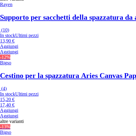
Rayen
Supporto per sacchetti della spazzatura da
(
10
)
In stock
Ultimi pezzi
13,90 €
Aggiungi
Aggiungi
-12%
Bigso
Cestino per la spazzatura Aries Canvas Pa
(
4
)
In stock
Ultimi pezzi
15,20 €
17,40 €
Aggiungi
Aggiungi
altre varianti
-13%
Bigso