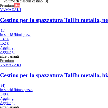
+ Volume di ciascun cestino (3)
Premium
-9%
YAMAZAKI
Cestino per la spazzatura Tall
In metallo, ne
(
1
)
In stock
Ultimi pezzi
137 €
152 €
Aggiungi
Aggiungi
altre varianti
Premium
YAMAZAKI
Cestino per la spazzatura Tall
In metallo, bi
(
4
)
In stock
Ultimo pezzo
148 €
Aggiungi
Aggiungi
altre varianti