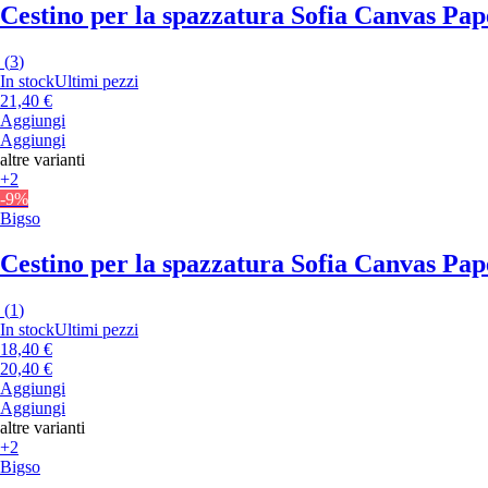
Cestino per la spazzatura Sofia Canvas Pa
(
3
)
In stock
Ultimi pezzi
21,40 €
Aggiungi
Aggiungi
altre varianti
+2
-9%
Bigso
Cestino per la spazzatura Sofia Canvas Pa
(
1
)
In stock
Ultimi pezzi
18,40 €
20,40 €
Aggiungi
Aggiungi
altre varianti
+2
Bigso