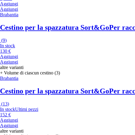
Aggiungi
Aggiungi
Brabantia
Cestino per la spazzatura Sort&Go
Per racc
(
9
)
In stock
130 €
Aggiungi
Aggiungi
altre varianti
+ Volume di ciascun cestino (3)
Brabantia
Cestino per la spazzatura Sort&Go
Per racc
(
13
)
In stock
Ultimi pezzi
152 €
Aggiungi
Aggiungi
altre varianti