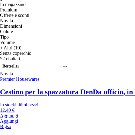
In magazzino
Premium
Offerte e sconti
Novità
Dimensioni
Colore
Tipo
Volume
+ Altri (10)
Senza coperchio
52 risultati
Bestseller
Novità
Premier Housewares
Cestino per la spazzatura Den
Da ufficio, in
In stock
Ultimi pezzi
12,40 €
Aggiungi
Aggiungi
Bigso