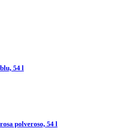
blu, 54 l
 rosa polveroso, 54 l