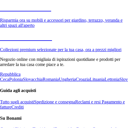
Giardino in saldo
Risparmia ora su mobili e accessori per giardino, terrazzo, veranda e
altri spazi all'aperto
Premium in saldo
Collezioni premium selezionate per la tua casa, ora a prezzi migliori
Negozio online con migliaia di ispirazioni quotidiane e prodotti per
arredare la tua casa come piace a te.
Repubblica
Ceca
Polonia
Slovacchia
Romania
Ungheria
Croazia
Lituania
Lettonia
Slov
Guida agli acquisti
Tutto sugli acquisti
Spedizione e consegna
Reclami e resi
Pagamento e
fatture
Crediti
Su Bonami