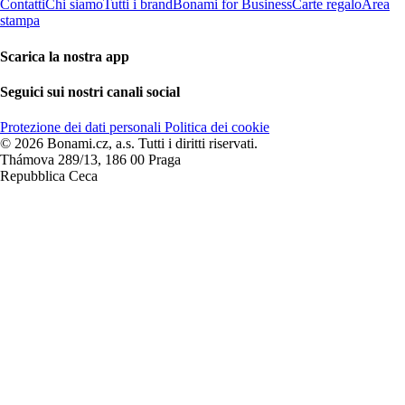
Contatti
Chi siamo
Tutti i brand
Bonami for Business
Carte regalo
Area
stampa
Scarica la nostra app
Seguici sui nostri canali social
Protezione dei dati personali
Politica dei cookie
© 2026 Bonami.cz, a.s. Tutti i diritti riservati.
Thámova 289/13, 186 00 Praga
Repubblica Ceca