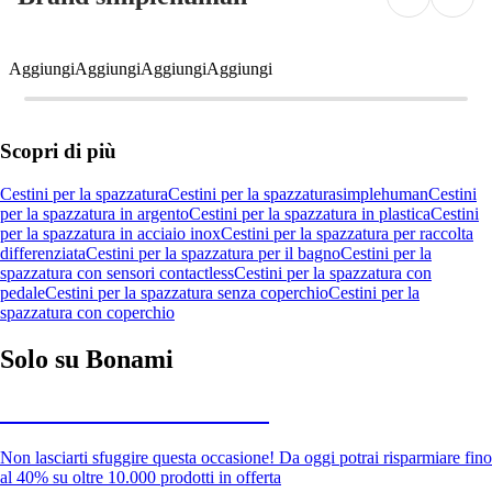
Aggiungi
Aggiungi
Aggiungi
Aggiungi
Scopri di più
Cestini per la spazzatura
Cestini per la spazzatura
simplehuman
Cestini
per la spazzatura in argento
Cestini per la spazzatura in plastica
Cestini
per la spazzatura in acciaio inox
Cestini per la spazzatura per raccolta
differenziata
Cestini per la spazzatura per il bagno
Cestini per la
spazzatura con sensori contactless
Cestini per la spazzatura con
pedale
Cestini per la spazzatura senza coperchio
Cestini per la
spazzatura con coperchio
Solo su Bonami
Saldi estivi fino al -40%
Non lasciarti sfuggire questa occasione! Da oggi potrai risparmiare fino
al 40% su oltre 10.000 prodotti in offerta