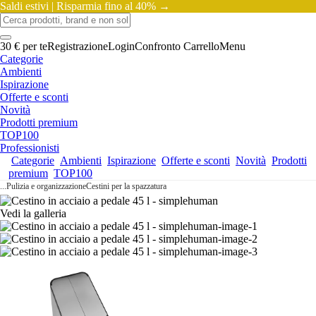
Saldi estivi |
Risparmia fino al 40% →
30 € per te
Registrazione
Login
Confronto
Carrello
Menu
Categorie
Ambienti
Ispirazione
Offerte e sconti
Novità
Prodotti premium
TOP100
Professionisti
Categorie
Ambienti
Ispirazione
Offerte e sconti
Novità
Prodotti
premium
TOP100
...
Pulizia e organizzazione
Cestini per la spazzatura
Vedi la galleria