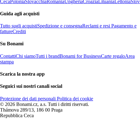
Ceca
Polonia
Slovacchia
Romania
Ungheria
Croazia
Lituania
Lettonia
Slov
Guida agli acquisti
Tutto sugli acquisti
Spedizione e consegna
Reclami e resi
Pagamento e
fatture
Crediti
Su Bonami
Contatti
Chi siamo
Tutti i brand
Bonami for Business
Carte regalo
Area
stampa
Scarica la nostra app
Seguici sui nostri canali social
Protezione dei dati personali
Politica dei cookie
© 2026 Bonami.cz, a.s. Tutti i diritti riservati.
Thámova 289/13, 186 00 Praga
Repubblica Ceca