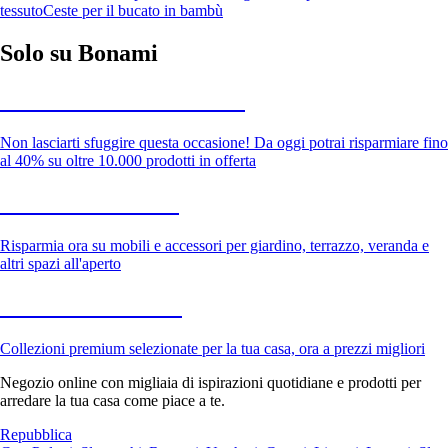
tessuto
Ceste per il bucato in bambù
Solo su Bonami
Saldi estivi fino al -40%
Non lasciarti sfuggire questa occasione! Da oggi potrai risparmiare fino
al 40% su oltre 10.000 prodotti in offerta
Giardino in saldo
Risparmia ora su mobili e accessori per giardino, terrazzo, veranda e
altri spazi all'aperto
Premium in saldo
Collezioni premium selezionate per la tua casa, ora a prezzi migliori
Negozio online con migliaia di ispirazioni quotidiane e prodotti per
arredare la tua casa come piace a te.
Repubblica