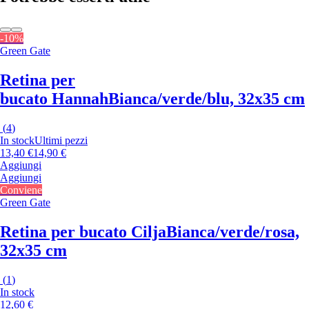
-10%
Green Gate
Retina per
bucato Hannah
Bianca/verde/blu, 32x35 cm
(
4
)
In stock
Ultimi pezzi
13,40 €
14,90 €
Aggiungi
Aggiungi
Conviene
Green Gate
Retina per bucato Cilja
Bianca/verde/rosa,
32x35 cm
(
1
)
In stock
12,60 €