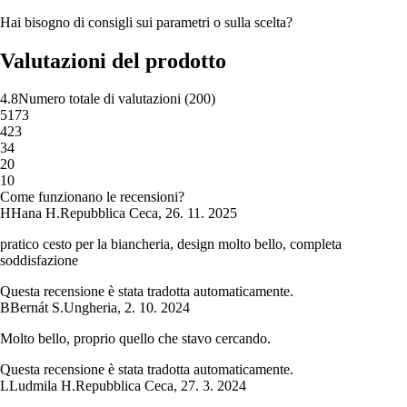
Hai bisogno di consigli sui parametri o sulla scelta?
Valutazioni del prodotto
4.8
Numero totale di valutazioni
(
200
)
5
173
4
23
3
4
2
0
1
0
Come funzionano le recensioni?
H
Hana H.
Repubblica Ceca
,
26. 11. 2025
pratico cesto per la biancheria, design molto bello, completa
soddisfazione
Questa recensione è stata tradotta automaticamente.
B
Bernát S.
Ungheria
,
2. 10. 2024
Molto bello, proprio quello che stavo cercando.
Questa recensione è stata tradotta automaticamente.
L
Ludmila H.
Repubblica Ceca
,
27. 3. 2024