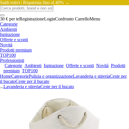
Saldi estivi |
Risparmia fino al 40% →
30 € per te
Registrazione
Login
Confronto
Carrello
Menu
Categorie
Ambienti
Ispirazione
Offerte e sconti
Novità
Prodotti premium
TOP100
Professionisti
Categorie
Ambienti
Ispirazione
Offerte e sconti
Novità
Prodotti
premium
TOP100
Home
Categorie
Pulizia e organizzazione
Lavanderia e stireria
Ceste per
il bucato
Ceste per il bucato
...
Lavanderia e stireria
Ceste per il bucato