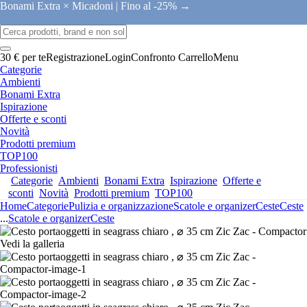
Bonami Extra × Micadoni |
Fino al -25% →
30 € per te
Registrazione
Login
Confronto
Carrello
Menu
Categorie
Ambienti
Bonami Extra
Ispirazione
Offerte e sconti
Novità
Prodotti premium
TOP100
Professionisti
Categorie
Ambienti
Bonami Extra
Ispirazione
Offerte e
sconti
Novità
Prodotti premium
TOP100
Home
Categorie
Pulizia e organizzazione
Scatole e organizer
Ceste
Ceste
...
Scatole e organizer
Ceste
Vedi la galleria