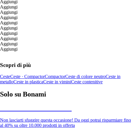
Aggiungi
Aggiungi
Aggiungi
Aggiungi
Aggiungi
Aggiungi
Aggiungi
Aggiungi
Aggiungi
Aggiungi
Scopri di più
Ceste
Ceste · Compactor
Compactor
Ceste di colore neutro
Ceste in
metallo
Ceste in plastica
Ceste in vimini
Ceste contenitive
Solo su Bonami
Saldi estivi fino al -40%
Non lasciarti sfuggire questa occasione! Da oggi potrai risparmiare fino
al 40% su oltre 10.000 prodotti in offerta