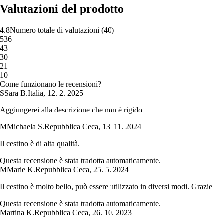
Valutazioni del prodotto
4.8
Numero totale di valutazioni
(
40
)
5
36
4
3
3
0
2
1
1
0
Come funzionano le recensioni?
S
Sara B.
Italia
,
12. 2. 2025
Aggiungerei alla descrizione che non è rigido.
M
Michaela S.
Repubblica Ceca
,
13. 11. 2024
Il cestino è di alta qualità.
Questa recensione è stata tradotta automaticamente.
M
Marie K.
Repubblica Ceca
,
25. 5. 2024
Il cestino è molto bello, può essere utilizzato in diversi modi. Grazie
Questa recensione è stata tradotta automaticamente.
Martina K.
Repubblica Ceca
,
26. 10. 2023