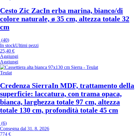
Cesto Zic Zac
In erba marina, bianco/di
colore naturale, ø 35 cm, altezza totale 32
cm
(
40
)
In stock
Ultimi pezzi
25,40 €
Aggiungi
Aggiungi
Teulat
Credenza Sierra
In MDF, trattamento della
superficie: laccatura, con trama opaca,
bianca, larghezza totale 97 cm, altezza
totale 130 cm, profondità totale 45 cm
(
6
)
Consegna dal 31. 8. 2026
774 €