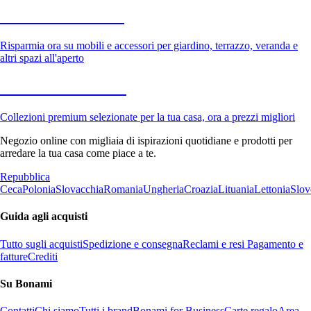
Giardino in saldo
Risparmia ora su mobili e accessori per giardino, terrazzo, veranda e
altri spazi all'aperto
Premium in saldo
Collezioni premium selezionate per la tua casa, ora a prezzi migliori
Negozio online con migliaia di ispirazioni quotidiane e prodotti per
arredare la tua casa come piace a te.
Repubblica
Ceca
Polonia
Slovacchia
Romania
Ungheria
Croazia
Lituania
Lettonia
Slov
Guida agli acquisti
Tutto sugli acquisti
Spedizione e consegna
Reclami e resi
Pagamento e
fatture
Crediti
Su Bonami
Contatti
Chi siamo
Tutti i brand
Bonami for Business
Carte regalo
Area