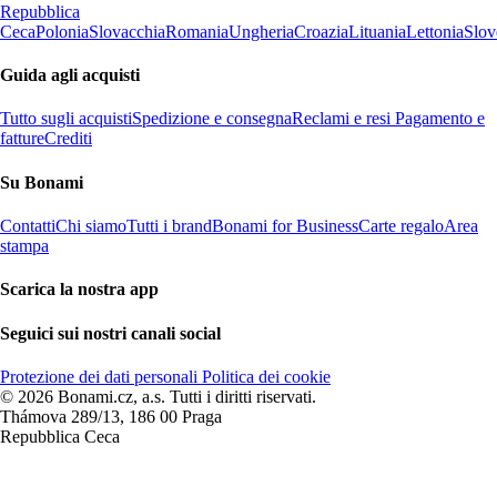
Repubblica
Ceca
Polonia
Slovacchia
Romania
Ungheria
Croazia
Lituania
Lettonia
Slov
Guida agli acquisti
Tutto sugli acquisti
Spedizione e consegna
Reclami e resi
Pagamento e
fatture
Crediti
Su Bonami
Contatti
Chi siamo
Tutti i brand
Bonami for Business
Carte regalo
Area
stampa
Scarica la nostra app
Seguici sui nostri canali social
Protezione dei dati personali
Politica dei cookie
© 2026 Bonami.cz, a.s. Tutti i diritti riservati.
Thámova 289/13, 186 00 Praga
Repubblica Ceca