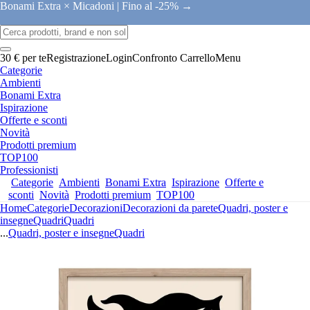
Bonami Extra × Micadoni |
Fino al -25% →
30 € per te
Registrazione
Login
Confronto
Carrello
Menu
Categorie
Ambienti
Bonami Extra
Ispirazione
Offerte e sconti
Novità
Prodotti premium
TOP100
Professionisti
Categorie
Ambienti
Bonami Extra
Ispirazione
Offerte e
sconti
Novità
Prodotti premium
TOP100
Home
Categorie
Decorazioni
Decorazioni da parete
Quadri, poster e
insegne
Quadri
Quadri
...
Quadri, poster e insegne
Quadri