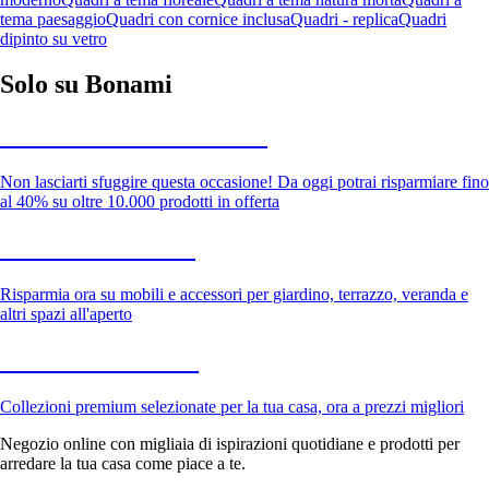
tema paesaggio
Quadri con cornice inclusa
Quadri - replica
Quadri
dipinto su vetro
Solo su Bonami
Saldi estivi fino al -40%
Non lasciarti sfuggire questa occasione! Da oggi potrai risparmiare fino
al 40% su oltre 10.000 prodotti in offerta
Giardino in saldo
Risparmia ora su mobili e accessori per giardino, terrazzo, veranda e
altri spazi all'aperto
Premium in saldo
Collezioni premium selezionate per la tua casa, ora a prezzi migliori
Negozio online con migliaia di ispirazioni quotidiane e prodotti per
arredare la tua casa come piace a te.