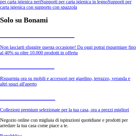
per carta igienica neri
Supporti per carta igienica in legno
Supporti per
carta igienica con supporto con spazzola
Solo su Bonami
Saldi estivi fino al -40%
Non lasciarti sfuggire questa occasione! Da oggi potrai risparmiare fino
al 40% su oltre 10.000 prodotti in offerta
Giardino in saldo
Risparmia ora su mobili e accessori per giardino, terrazzo, veranda e
altri spazi all'aperto
Premium in saldo
Collezioni premium selezionate per la tua casa, ora a prezzi migliori
Negozio online con migliaia di ispirazioni quotidiane e prodotti per
arredare la tua casa come piace a te.
Repubblica