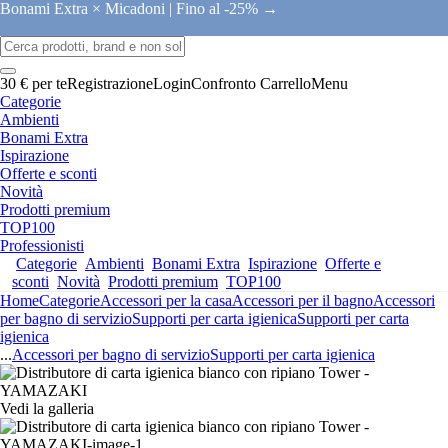
Bonami Extra × Micadoni |
Fino al -25% →
30 € per te
Registrazione
Login
Confronto
Carrello
Menu
Categorie
Ambienti
Bonami Extra
Ispirazione
Offerte e sconti
Novità
Prodotti premium
TOP100
Professionisti
Categorie
Ambienti
Bonami Extra
Ispirazione
Offerte e
sconti
Novità
Prodotti premium
TOP100
Home
Categorie
Accessori per la casa
Accessori per il bagno
Accessori
per bagno di servizio
Supporti per carta igienica
Supporti per carta
igienica
...
Accessori per bagno di servizio
Supporti per carta igienica
Vedi la galleria