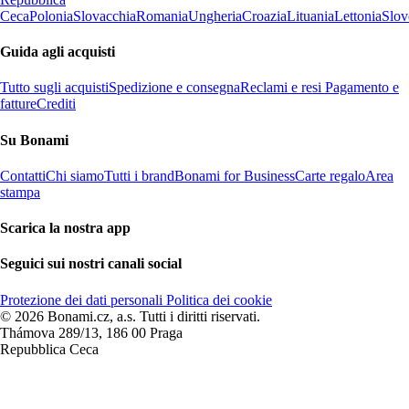
Ceca
Polonia
Slovacchia
Romania
Ungheria
Croazia
Lituania
Lettonia
Slov
Guida agli acquisti
Tutto sugli acquisti
Spedizione e consegna
Reclami e resi
Pagamento e
fatture
Crediti
Su Bonami
Contatti
Chi siamo
Tutti i brand
Bonami for Business
Carte regalo
Area
stampa
Scarica la nostra app
Seguici sui nostri canali social
Protezione dei dati personali
Politica dei cookie
© 2026 Bonami.cz, a.s. Tutti i diritti riservati.
Thámova 289/13, 186 00 Praga
Repubblica Ceca