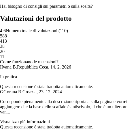
Hai bisogno di consigli sui parametri o sulla scelta?
Valutazioni del prodotto
4.6
Numero totale di valutazioni
(
110
)
5
88
4
13
3
8
2
0
1
1
Come funzionano le recensioni?
I
Ivana B.
Repubblica Ceca
,
14. 2. 2026
In pratica.
Questa recensione è stata tradotta automaticamente.
G
Gorana R.
Croazia
,
23. 12. 2024
Corrisponde pienamente alla descrizione riportata sulla pagina e vorrei
aggiungere che la base dello scaffale è antiscivolo, il che è un ulteriore
van...
Visualizza più informazioni
Questa recensione è stata tradotta automaticamente.