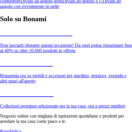
contenitore
Divani ad angolo grigi
Divani ad angolo a U
Divani ad
angolo con rivestimento in pelle
Solo su Bonami
Saldi estivi fino al -40%
Non lasciarti sfuggire questa occasione! Da oggi potrai risparmiare fino
al 40% su oltre 10.000 prodotti in offerta
Giardino in saldo
Risparmia ora su mobili e accessori per giardino, terrazzo, veranda e
altri spazi all'aperto
Premium in saldo
Collezioni premium selezionate per la tua casa, ora a prezzi migliori
Negozio online con migliaia di ispirazioni quotidiane e prodotti per
arredare la tua casa come piace a te.
Repubblica