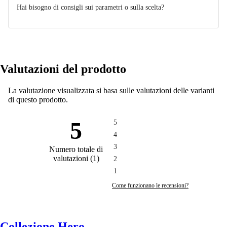
Hai bisogno di consigli sui parametri o sulla scelta?
Campione di rivestimento
SCANDIC Mito 68
Ordina un campione di tessuto da ricevere a casa tua.
NUOVO
Altri prodotti con questa imbottitura.
Valutazioni del prodotto
La valutazione visualizzata si basa sulle valutazioni delle varianti
Richiedi un campione
di questo prodotto.
5
5
4
3
Numero totale di
valutazioni
(
1
)
2
1
Come funzionano le recensioni?
Collezione Hero