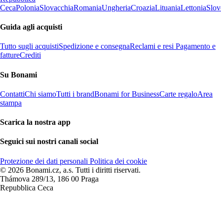
Ceca
Polonia
Slovacchia
Romania
Ungheria
Croazia
Lituania
Lettonia
Slov
Guida agli acquisti
Tutto sugli acquisti
Spedizione e consegna
Reclami e resi
Pagamento e
fatture
Crediti
Su Bonami
Contatti
Chi siamo
Tutti i brand
Bonami for Business
Carte regalo
Area
stampa
Scarica la nostra app
Seguici sui nostri canali social
Protezione dei dati personali
Politica dei cookie
© 2026 Bonami.cz, a.s. Tutti i diritti riservati.
Thámova 289/13, 186 00 Praga
Repubblica Ceca