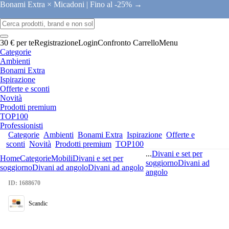
Bonami Extra × Micadoni |
Fino al -25% →
30 € per te
Registrazione
Login
Confronto
Carrello
Menu
Categorie
Ambienti
Bonami Extra
Ispirazione
Offerte e sconti
Novità
Prodotti premium
TOP100
Professionisti
Categorie
Ambienti
Bonami Extra
Ispirazione
Offerte e
sconti
Novità
Prodotti premium
TOP100
...
Divani e set per
Home
Categorie
Mobili
Divani e set per
soggiorno
Divani ad
soggiorno
Divani ad angolo
Divani ad angolo
angolo
ID: 1688670
Scandic