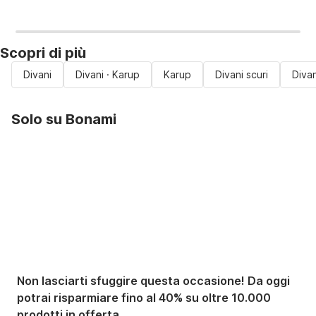
Scopri di più
Divani
Divani · Karup
Karup
Divani scuri
Divan
Solo su Bonami
Saldi estivi fino al
-40%
Non lasciarti sfuggire questa occasione! Da oggi
potrai risparmiare fino al 40% su oltre 10.000
prodotti in offerta