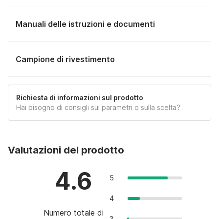
Manuali delle istruzioni e documenti
MANUALE
Campione di rivestimento
Richiesta di informazioni sul prodotto
Hai bisogno di consigli sui parametri o sulla scelta?
Campione di rivestimento
DARK GREY 734
Ordina un campione di tessuto da ricevere a
casa tua.
NUOVO
Valutazioni del prodotto
Altri prodotti con questa imbottitura.
4.6
5
4
RICHIEDI UN CAMPIONE
Numero totale di
3