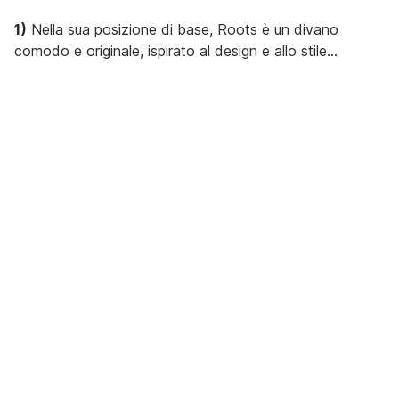
1)
Nella sua posizione di base, Roots è un divano
comodo e originale, ispirato al design e allo stile
giapponese.
2)
In posizione aperta, Roots è un letto a grandezza
naturale che può essere utilizzato, ad esempio, per i
visitatori.
3)
E se si desidera guardare la TV, ad esempio, è
sufficiente ripiegare le gambe posteriori per ottenere il
più lussuoso degli home cinema.