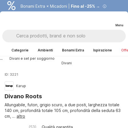
Bonami Extra × Micadoni |
Fino al -25% →
Menu
Categorie
Ambienti
Bonami Extra
Ispirazione
Offe
...
Divani e set per soggiorno
Divani
ID: 3221
Karup
Divano Roots
Allungabile, futon, grigio scuro, a due posti, larghezza totale
140 cm, profondità totale 105 cm, profondità della seduta 63
cm
, …
altro
(
53
)
Qualità garantita