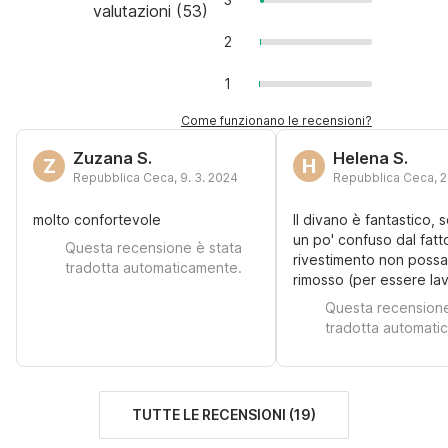
valutazioni
(
53
)
2
1
Come funzionano le recensioni?
Zuzana S.
Helena S.
Z
H
Repubblica Ceca
,
9. 3. 2024
Repubblica Ceca
,
2
molto confortevole
Il divano è fantastico, 
un po' confuso dal fatto
Questa recensione è stata
rivestimento non poss
tradotta automaticamente.
rimosso (per essere lav
Questa recensione
tradotta automati
TUTTE LE RECENSIONI
(
19
)