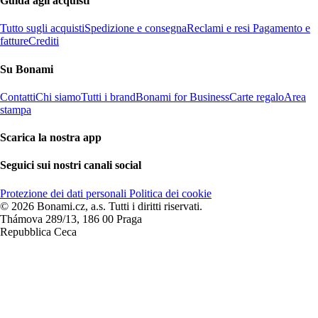
Guida agli acquisti
Tutto sugli acquisti
Spedizione e consegna
Reclami e resi
Pagamento e
fatture
Crediti
Su Bonami
Contatti
Chi siamo
Tutti i brand
Bonami for Business
Carte regalo
Area
stampa
Scarica la nostra app
Seguici sui nostri canali social
Protezione dei dati personali
Politica dei cookie
© 2026 Bonami.cz, a.s. Tutti i diritti riservati.
Thámova 289/13, 186 00 Praga
Repubblica Ceca