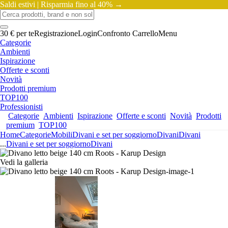
Saldi estivi |
Risparmia fino al 40% →
30 € per te
Registrazione
Login
Confronto
Carrello
Menu
Categorie
Ambienti
Ispirazione
Offerte e sconti
Novità
Prodotti premium
TOP100
Professionisti
Categorie
Ambienti
Ispirazione
Offerte e sconti
Novità
Prodotti
premium
TOP100
Home
Categorie
Mobili
Divani e set per soggiorno
Divani
Divani
...
Divani e set per soggiorno
Divani
Vedi la galleria