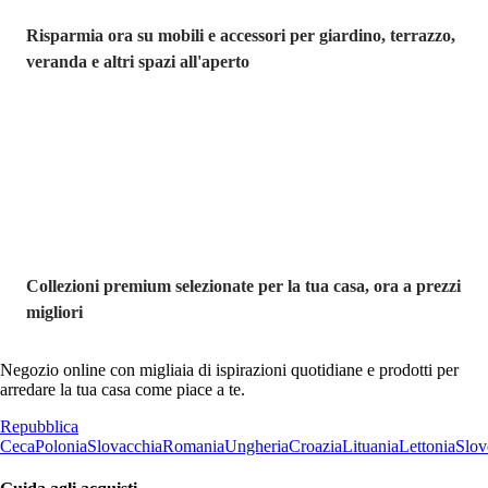
Risparmia ora su mobili e accessori per giardino, terrazzo,
veranda e altri spazi all'aperto
Premium in
saldo
Collezioni premium selezionate per la tua casa, ora a prezzi
migliori
Negozio online con migliaia di ispirazioni quotidiane e prodotti per
arredare la tua casa come piace a te.
Repubblica
Ceca
Polonia
Slovacchia
Romania
Ungheria
Croazia
Lituania
Lettonia
Slov