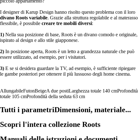
piccolo appartamento?
I designer di Karup Design hanno risolto questo problema con il loro
divano Roots variabile
. Grazie alla struttura regolabile e al materasso
flessibile, è possibile
creare tre mobili diversi
:
1)
Nella sua posizione di base, Roots è un divano comodo e originale,
ispirato al design e allo stile giapponese.
2)
In posizione aperta, Roots è un letto a grandezza naturale che può
essere utilizzato, ad esempio, per i visitatori.
3)
E se si desidera guardare la TV, ad esempio, è sufficiente ripiegare
le gambe posteriori per ottenere il più lussuoso degli home cinema.
Allungabile
Futon
Beige
A due posti
Larghezza totale 140 cm
Profondità
totale 105 cm
Profondità della seduta 63 cm
Tutti i parametri
Dimensioni, materiale...
Scopri l'intera collezione Roots
Manuali delle istruzioni e documenti