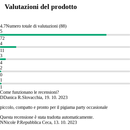
Valutazioni del prodotto
4.7
Numero totale di valutazioni
(
88
)
5
72
4
11
3
4
2
0
1
1
Come funzionano le recensioni?
D
Danica R.
Slovacchia
,
19. 10. 2023
piccolo, compatto e pronto per il pigiama party occasionale
Questa recensione è stata tradotta automaticamente.
N
Nicole P.
Repubblica Ceca
,
13. 10. 2023