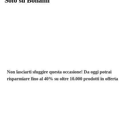
Solo su Bonami
Saldi estivi fino
al -40%
Non lasciarti sfuggire questa occasione! Da oggi potrai
risparmiare fino al 40% su oltre 10.000 prodotti in offerta
Giardino in saldo