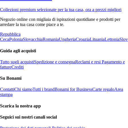
Collezioni premium selezionate per la tua casa, ora a prezzi migliori
Negozio online con migliaia di ispirazioni quotidiane e prodotti per
arredare la tua casa come piace a te.
Repubblica
Ceca
Polonia
Slovacchia
Romania
Ungheria
Croazia
Lituania
Lettonia
Slov
Guida agli acquisti
Tutto sugli acquisti
Spedizione e consegna
Reclami e resi
Pagamento e
fatture
Crediti
Su Bonami
Contatti
Chi siamo
Tutti i brand
Bonami for Business
Carte regalo
Area
stampa
Scarica la nostra app
Seguici sui nostri canali social