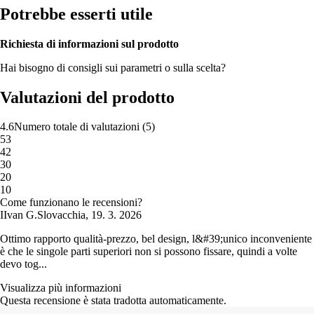
Potrebbe esserti utile
Richiesta di informazioni sul prodotto
Hai bisogno di consigli sui parametri o sulla scelta?
Valutazioni del prodotto
4.6
Numero totale di valutazioni
(
5
)
5
3
4
2
3
0
2
0
1
0
Come funzionano le recensioni?
I
Ivan G.
Slovacchia
,
19. 3. 2026
Ottimo rapporto qualità-prezzo, bel design, l&#39;unico inconveniente
è che le singole parti superiori non si possono fissare, quindi a volte
devo tog...
Visualizza più informazioni
Questa recensione è stata tradotta automaticamente.