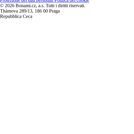
Protezione dei dati personali
Politica dei cookie
© 2026 Bonami.cz, a.s. Tutti i diritti riservati.
Thámova 289/13, 186 00 Praga
Repubblica Ceca