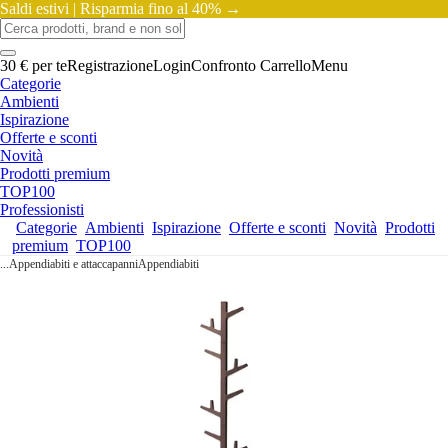
Saldi estivi |
Risparmia fino al 40% →
30 € per te
Registrazione
Login
Confronto
Carrello
Menu
Categorie
Ambienti
Ispirazione
Offerte e sconti
Novità
Prodotti premium
TOP100
Professionisti
Categorie
Ambienti
Ispirazione
Offerte e sconti
Novità
Prodotti
premium
TOP100
...
Appendiabiti e attaccapanni
Appendiabiti