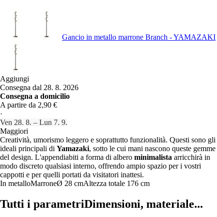
Gancio in metallo marrone Branch - YAMAZAKI
Aggiungi
Consegna dal 28. 8. 2026
Consegna a domicilio
A partire da 2,90 €
·
Ven 28. 8. – Lun 7. 9.
Maggiori
Creatività, umorismo leggero e soprattutto funzionalità. Questi sono gli
ideali principali di
Yamazaki
, sotto le cui mani nascono queste gemme
del design. L'appendiabiti a forma di albero
minimalista
arricchirà in
modo discreto qualsiasi interno, offrendo ampio spazio per i vostri
cappotti e per quelli portati da visitatori inattesi.
In metallo
Marrone
Ø 28 cm
Altezza totale 176 cm
Tutti i parametri
Dimensioni, materiale...