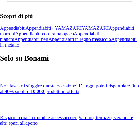
Scopri di più
Appendiabiti
Appendiabiti · YAMAZAKI
YAMAZAKI
Appendiabiti
marroni
Appendiabiti con trama opaca
Appendiabiti
bianchi
Appendiabiti neri
Appendiabiti in legno massiccio
Appendiabiti
in metallo
Solo su Bonami
Saldi estivi fino al -40%
Non lasciarti sfuggire questa occasione! Da oggi potrai risparmiare fino
al 40% su oltre 10.000 prodotti in offerta
Giardino in saldo
Risparmia ora su mobili e accessori per giardino, terrazzo, veranda e
altri spazi all'aperto
Premium in saldo