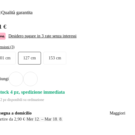
Qualità garantita
)
1 €
Desidero pagare in 3 rate senza interessi
nsioni (3)
101 cm
127 cm
153 cm
iungi
stock 4 pz, spedizione immediata
 2 pz disponibili su ordinazione
segna a domicilio
Maggiori
rtire da 2,90 €
·
Mer 12. – Mar 18. 8.