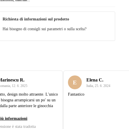
Richiesta di informazioni sul prodotto
Hai bisogno di consigli sui parametri o sulla scelta?
Marinescu R.
Elena C.
E
omania
,
12. 6. 2025
Italia
,
25. 6. 2024
tto, design molto attraente. L'unico
Fantastico
e bisogna arrampicarsi un po' su un
dalla parte anteriore le ginocchia
più informazioni
nsione è stata tradotta