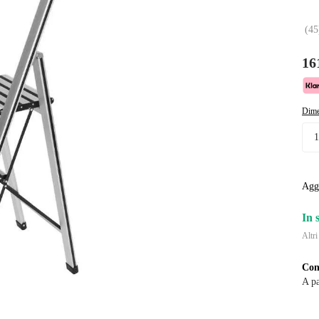
(
45
16
Dime
Agg
In 
Altri
Con
A pa