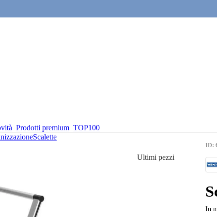
vità
Prodotti premium
TOP100
anizzazione
Scalette
ID: 
Ultimi pezzi
S
In m