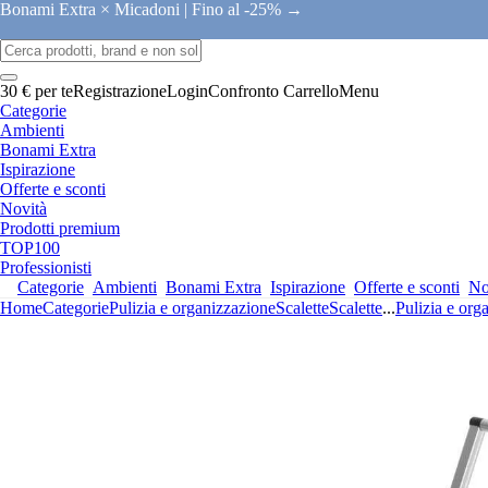
Bonami Extra × Micadoni |
Fino al -25% →
30 € per te
Registrazione
Login
Confronto
Carrello
Menu
Categorie
Ambienti
Bonami Extra
Ispirazione
Offerte e sconti
Novità
Prodotti premium
TOP100
Professionisti
Categorie
Ambienti
Bonami Extra
Ispirazione
Offerte e sconti
No
Home
Categorie
Pulizia e organizzazione
Scalette
Scalette
...
Pulizia e org