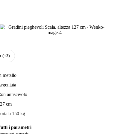
o
(+2)
n metallo
rgentata
on antiscivolo
27 cm
ortata 150 kg
utti i parametri
imensioni, materiale...