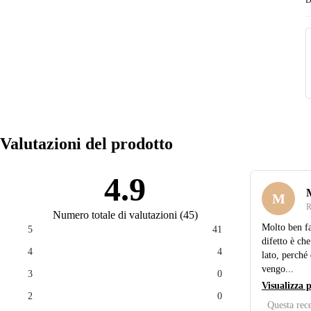
Valutazioni del prodotto
4.9
M
R
Numero totale di valutazioni
(
45
)
Molto ben fa
5
41
difetto è ch
4
4
lato, perché 
vengo...
3
0
Visualizza 
2
0
Questa rece