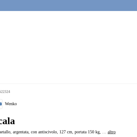
622324
Wenko
cala
etallo, argentata, con antiscivolo, 127 cm, portata 150 kg
, …
altro