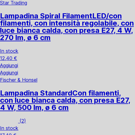
Star Trading
Lampadina Spiral Filament
LED/con
filamenti, con intensità regolabile, con
luce bianca calda, con presa E27, 4 W,
270 lm, ø 6 cm
In stock
12,40 €
Aggiungi
Aggiungi
Fischer & Honsel
Lampadina Standard
Con filamenti,
con luce bianca calda, con presa E27,
4 W, 500 lm, ø 6 cm
(
2
)
In stock