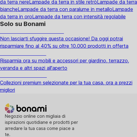
da terra nere
Lampade da terra in stile retrò
Lampade da terra
bianche
Lampade da terra con paralume in metallo
Lampade
da terra in oro
Lampade da terra con intensità regolabile
Solo su Bonami
Saldi estivi fino al -40%
Non lasciarti sfuggire questa occasione! Da oggi potrai
risparmiare fino al 40% su oltre 10.000 prodotti in offerta
Giardino in saldo
Risparmia ora su mobili e accessori per giardino, terrazzo,
veranda e altri spazi all'aperto
Premium in saldo
Collezioni premium selezionate per la tua casa, ora a prezzi
migliori
Negozio online con migliaia di
ispirazioni quotidiane e prodotti per
arredare la tua casa come piace a
te.