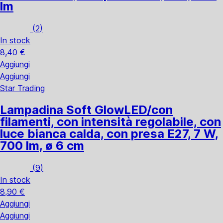
lm
(
2
)
In stock
8,40 €
Aggiungi
Aggiungi
Star Trading
Lampadina Soft Glow
LED/con
filamenti, con intensità regolabile, con
luce bianca calda, con presa E27, 7 W,
700 lm, ø 6 cm
(
9
)
In stock
8,90 €
Aggiungi
Aggiungi