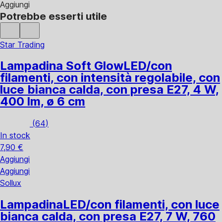
Aggiungi
Potrebbe esserti utile
Star Trading
Lampadina Soft Glow
LED/con
filamenti, con intensità regolabile, con
luce bianca calda, con presa E27, 4 W,
400 lm, ø 6 cm
(
64
)
In stock
7,90 €
Aggiungi
Aggiungi
Sollux
Lampadina
LED/con filamenti, con luce
bianca calda, con presa E27, 7 W, 760