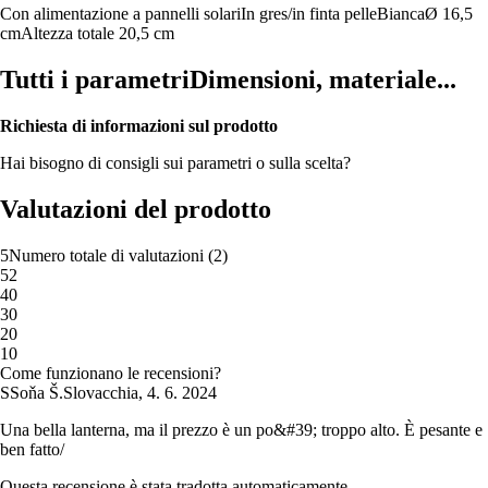
Con alimentazione a pannelli solari
In gres/in finta pelle
Bianca
Ø 16,5
cm
Altezza totale 20,5 cm
Tutti i parametri
Dimensioni, materiale...
Richiesta di informazioni sul prodotto
Hai bisogno di consigli sui parametri o sulla scelta?
Valutazioni del prodotto
5
Numero totale di valutazioni
(
2
)
5
2
4
0
3
0
2
0
1
0
Come funzionano le recensioni?
S
Soňa Š.
Slovacchia
,
4. 6. 2024
Una bella lanterna, ma il prezzo è un po&#39; troppo alto. È pesante e
ben fatto/
Questa recensione è stata tradotta automaticamente.