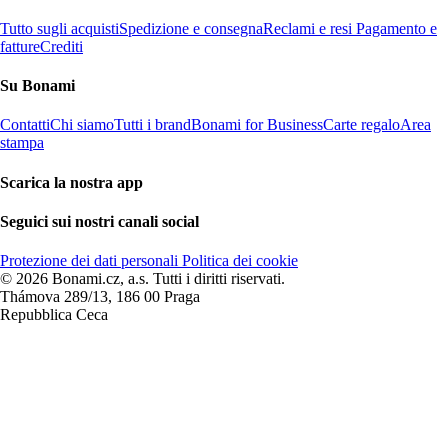
Tutto sugli acquisti
Spedizione e consegna
Reclami e resi
Pagamento e
fatture
Crediti
Su Bonami
Contatti
Chi siamo
Tutti i brand
Bonami for Business
Carte regalo
Area
stampa
Scarica la nostra app
Seguici sui nostri canali social
Protezione dei dati personali
Politica dei cookie
© 2026 Bonami.cz, a.s. Tutti i diritti riservati.
Thámova 289/13, 186 00 Praga
Repubblica Ceca