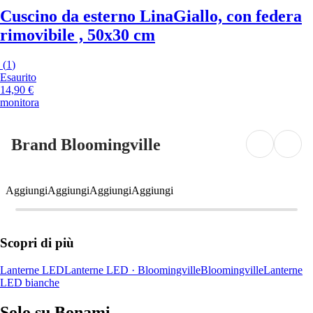
Cuscino da esterno Lina
Giallo, con federa
rimovibile , 50x30 cm
(
1
)
Esaurito
14,90 €
monitora
Brand Bloomingville
Aggiungi
Aggiungi
Aggiungi
Aggiungi
Scopri di più
Lanterne LED
Lanterne LED · Bloomingville
Bloomingville
Lanterne
LED bianche
Solo su Bonami