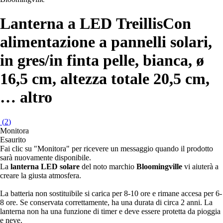
Lanterna a LED Treillis
Con
alimentazione a pannelli solari,
in gres/in finta pelle, bianca, ø
16,5 cm, altezza totale 20,5 cm
,
…
altro
(
2
)
Monitora
Esaurito
Fai clic su "Monitora" per ricevere un messaggio quando il prodotto
sarà nuovamente disponibile.
La
lanterna LED solare
del noto marchio
Bloomingville
vi aiuterà a
creare la giusta atmosfera.
La batteria non sostituibile si carica per 8-10 ore e rimane accesa per 6-
8 ore. Se conservata correttamente, ha una durata di circa 2 anni. La
lanterna non ha una funzione di timer e deve essere protetta da pioggia
e neve.