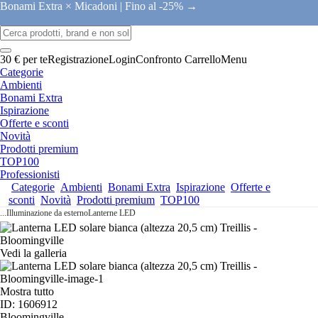
Bonami Extra × Micadoni |
Fino al -25% →
30 € per te
Registrazione
Login
Confronto
Carrello
Menu
Categorie
Ambienti
Bonami Extra
Ispirazione
Offerte e sconti
Novità
Prodotti premium
TOP100
Professionisti
Categorie
Ambienti
Bonami Extra
Ispirazione
Offerte e
sconti
Novità
Prodotti premium
TOP100
...
Illuminazione da esterno
Lanterne LED
Vedi la galleria
Mostra tutto
ID: 1606912
Bloomingville