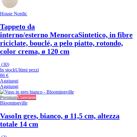
House Nordic
Tappeto da
interno/esterno Menorca
Sintetico, in fibre
riciclate, bouclé, a pelo piatto, rotondo,
color crema, ø 120 cm
(
30
)
In stock
Ultimi pezzi
86 €
Aggiungi
Aggiungi
Premium
Conviene
Bloomingville
Vaso
In gres, bianco, ø 11,5 cm, altezza
totale 14 cm