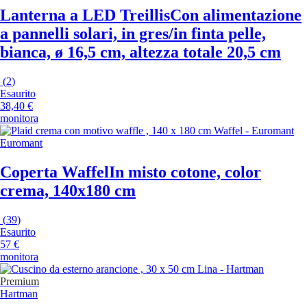
Lanterna a LED Treillis
Con alimentazione
a pannelli solari, in gres/in finta pelle,
bianca, ø 16,5 cm, altezza totale 20,5 cm
(
2
)
Esaurito
38,40 €
monitora
Euromant
Coperta Waffel
In misto cotone, color
crema, 140x180 cm
(
39
)
Esaurito
57 €
monitora
Premium
Hartman