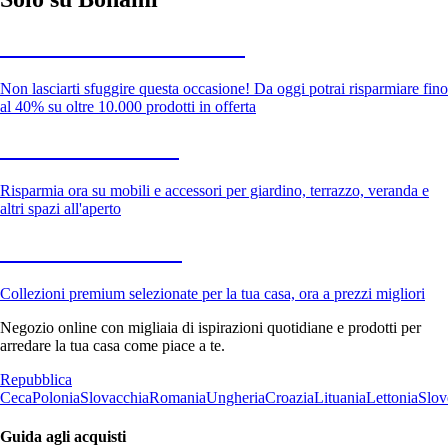
Saldi estivi fino al -40%
Non lasciarti sfuggire questa occasione! Da oggi potrai risparmiare fino
al 40% su oltre 10.000 prodotti in offerta
Giardino in saldo
Risparmia ora su mobili e accessori per giardino, terrazzo, veranda e
altri spazi all'aperto
Premium in saldo
Collezioni premium selezionate per la tua casa, ora a prezzi migliori
Negozio online con migliaia di ispirazioni quotidiane e prodotti per
arredare la tua casa come piace a te.
Repubblica
Ceca
Polonia
Slovacchia
Romania
Ungheria
Croazia
Lituania
Lettonia
Slov
Guida agli acquisti