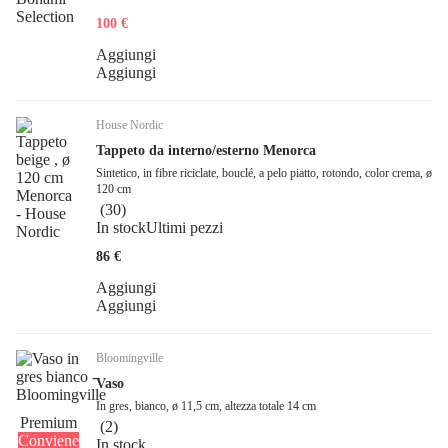
100 €
Aggiungi
Aggiungi
House Nordic
Tappeto da interno/esterno Menorca
Sintetico, in fibre riciclate, bouclé, a pelo piatto, rotondo, color crema, ø
120 cm
(
30
)
In stock
Ultimi pezzi
86 €
Aggiungi
Aggiungi
Bloomingville
Vaso
In gres, bianco, ø 11,5 cm, altezza totale 14 cm
Premium
(
2
)
Conviene
In stock