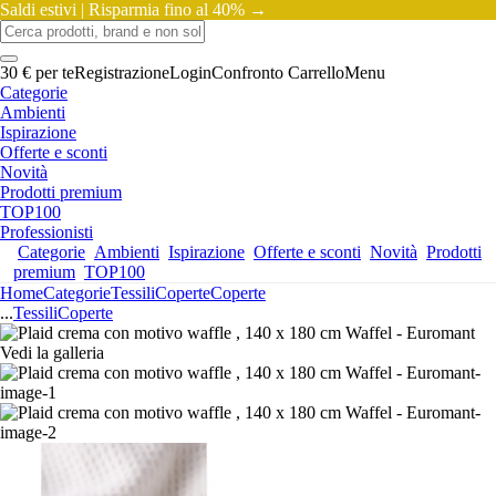
Saldi estivi |
Risparmia fino al 40% →
30 € per te
Registrazione
Login
Confronto
Carrello
Menu
Categorie
Ambienti
Ispirazione
Offerte e sconti
Novità
Prodotti premium
TOP100
Professionisti
Categorie
Ambienti
Ispirazione
Offerte e sconti
Novità
Prodotti
premium
TOP100
Home
Categorie
Tessili
Coperte
Coperte
...
Tessili
Coperte
Vedi la galleria