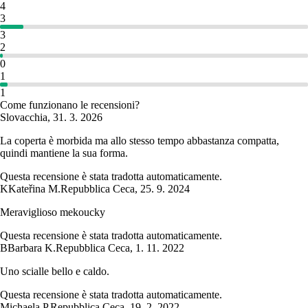
4
3
3
2
0
1
1
Come funzionano le recensioni?
Slovacchia
,
31. 3. 2026
La coperta è morbida ma allo stesso tempo abbastanza compatta,
quindi mantiene la sua forma.
Questa recensione è stata tradotta automaticamente.
K
Kateřina M.
Repubblica Ceca
,
25. 9. 2024
Meraviglioso mekoucky
Questa recensione è stata tradotta automaticamente.
B
Barbara K.
Repubblica Ceca
,
1. 11. 2022
Uno scialle bello e caldo.
Questa recensione è stata tradotta automaticamente.
Michaela P.
Repubblica Ceca
,
19. 2. 2022