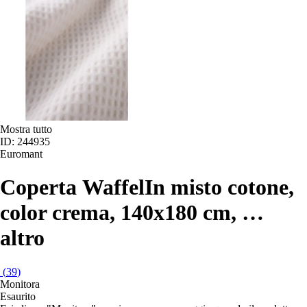
Mostra tutto
ID: 244935
Euromant
Coperta Waffel
In misto cotone,
color crema, 140x180 cm
, …
altro
(
39
)
Monitora
Esaurito