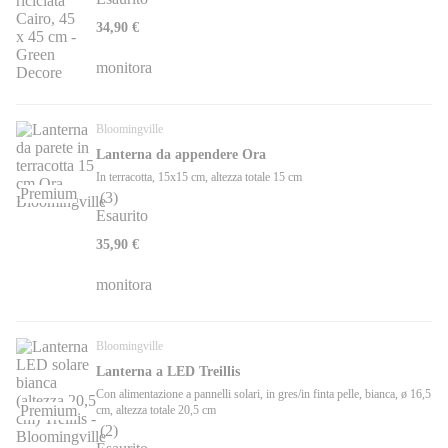
34,90 €
monitora
Bloomingville
Lanterna da appendere Ora
In terracotta, 15x15 cm, altezza totale 15 cm
Premium
(
3
)
Esaurito
35,90 €
monitora
Bloomingville
Lanterna a LED Treillis
Con alimentazione a pannelli solari, in gres/in finta pelle, bianca, ø 16,5
Premium
cm, altezza totale 20,5 cm
(
2
)