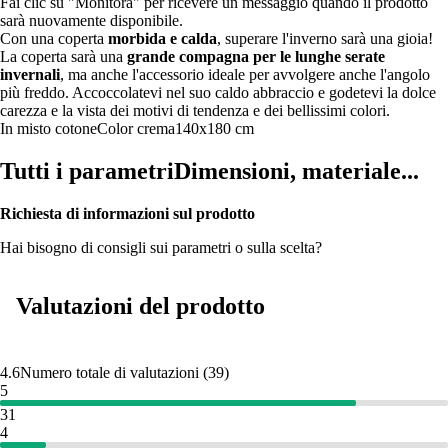
Fai clic su "Monitora" per ricevere un messaggio quando il prodotto
sarà nuovamente disponibile.
Con una coperta
morbida e calda
, superare l'inverno sarà una gioia!
La coperta sarà una
grande compagna per le lunghe serate
invernali
, ma anche l'accessorio ideale per avvolgere anche l'angolo
più freddo. Accoccolatevi nel suo caldo abbraccio e godetevi la dolce
carezza e la vista dei motivi di tendenza e dei bellissimi colori.
In misto cotone
Color crema
140x180 cm
Tutti i parametri
Dimensioni, materiale...
Richiesta di informazioni sul prodotto
Hai bisogno di consigli sui parametri o sulla scelta?
Valutazioni del prodotto
4.6
Numero totale di valutazioni
(
39
)
5
31
4