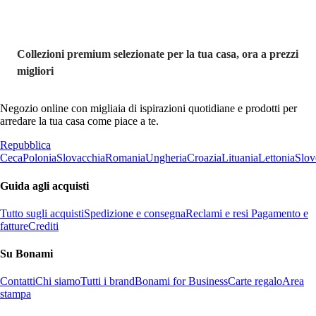
Collezioni premium selezionate per la tua casa, ora a prezzi
migliori
Negozio online con migliaia di ispirazioni quotidiane e prodotti per
arredare la tua casa come piace a te.
Repubblica
Ceca
Polonia
Slovacchia
Romania
Ungheria
Croazia
Lituania
Lettonia
Slov
Guida agli acquisti
Tutto sugli acquisti
Spedizione e consegna
Reclami e resi
Pagamento e
fatture
Crediti
Su Bonami
Contatti
Chi siamo
Tutti i brand
Bonami for Business
Carte regalo
Area
stampa