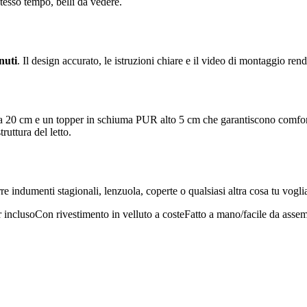
tesso tempo, belli da vedere.
nuti
. Il design accurato, le istruzioni chiare e il video di montaggio rend
da 20 cm e un topper in schiuma PUR alto 5 cm che garantiscono comfort 
ruttura del letto.
rre indumenti stagionali, lenzuola, coperte o qualsiasi altra cosa tu vogl
 incluso
Con rivestimento in velluto a coste
Fatto a mano/facile da assemb