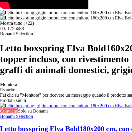
Mostra tutto
(+22)
ID: 1756688
Bonami Selection
Letto boxspring Elva Bold
160x20
topper incluso, con rivestimento i
graffi di animali domestici, grigi
Monitora
Esaurito
Fai clic su "Monitora" per ricevere un messaggio quando il prodotto s
Prodotti simili
Conviene
Solo su Bonami
Bonami Selection
Letto boxspring Elva Bold
180x200 cm, con c