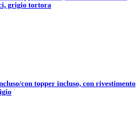
i, grigio tortora
ncluso/con topper incluso, con rivestimento
igio