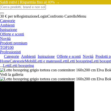
Saldi estivi |
Risparmia fino al 40% →
30 € per te
Registrazione
Login
Confronto
Carrello
Menu
Categorie
Ambienti
Ispirazione
Offerte e sconti
Novità
Prodotti premium
TOP100
Professionisti
Categorie
Ambienti
Ispirazione
Offerte e sconti
Novità
Prodotti 
Home
Categorie
Mobili
Letti e materassi
Letti
Letti boxspring
Letti boxspr
...
Letti
Letti boxspring
Vedi la galleria