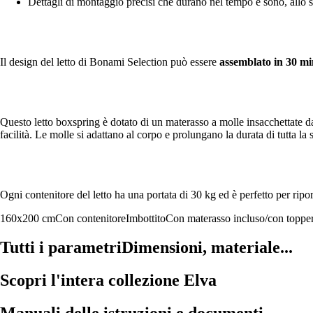
Dettagli di montaggio precisi che durano nel tempo e sono, allo s
Il design del letto di Bonami Selection può essere
assemblato in 30 mi
Questo letto boxspring è dotato di un materasso a molle insacchettate 
facilità. Le molle si adattano al corpo e prolungano la durata di tutta la st
Ogni contenitore del letto ha una portata di 30 kg ed è perfetto per ripo
160x200 cm
Con contenitore
Imbottito
Con materasso incluso/con topper
Tutti i parametri
Dimensioni, materiale...
Scopri l'intera collezione Elva