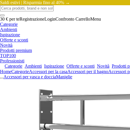
Saldi estivi |
Risparmia fino al 40% →
30 € per te
Registrazione
Login
Confronto
Carrello
Menu
Categorie
Ambienti
Ispirazione
Offerte e sconti
Novità
Prodotti premium
TOP100
Professionisti
Categorie
Ambienti
Ispirazione
Offerte e sconti
Novità
Prodotti 
Home
Categorie
Accessori per la casa
Accessori per il bagno
Accessori p
...
Accessori per vasca e doccia
Maniglie