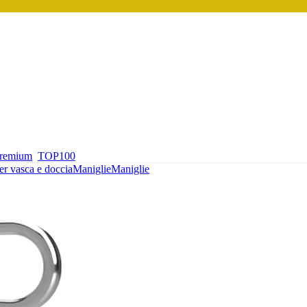
premium
TOP100
er vasca e doccia
Maniglie
Maniglie