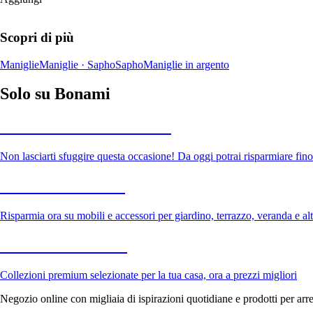
Scopri di più
Maniglie
Maniglie · Sapho
Sapho
Maniglie in argento
Solo su Bonami
Saldi estivi fino al -40%
Non lasciarti sfuggire questa occasione! Da oggi potrai risparmiare fino
Giardino in saldo
Risparmia ora su mobili e accessori per giardino, terrazzo, veranda e altr
Premium in saldo
Collezioni premium selezionate per la tua casa, ora a prezzi migliori
Negozio online con migliaia di ispirazioni quotidiane e prodotti per arre