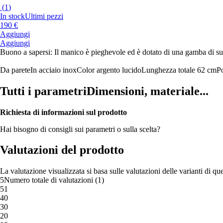
(
1
)
In stock
Ultimi pezzi
190 €
Aggiungi
Aggiungi
Buono a sapersi: Il manico è pieghevole ed è dotato di una gamba di s
Da parete
In acciaio inox
Color argento lucido
Lunghezza totale 62 cm
P
Tutti i parametri
Dimensioni, materiale...
Richiesta di informazioni sul prodotto
Hai bisogno di consigli sui parametri o sulla scelta?
Valutazioni del prodotto
La valutazione visualizzata si basa sulle valutazioni delle varianti di qu
5
Numero totale di valutazioni
(
1
)
5
1
4
0
3
0
2
0