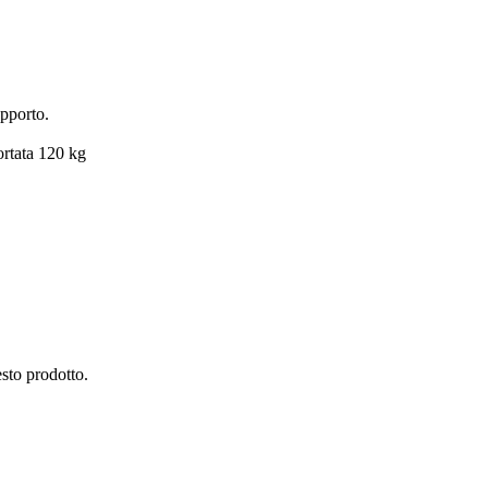
upporto.
ortata 120 kg
esto prodotto.