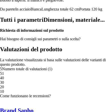
Buono a sapersi: Il manico è pieghevole.
Da parete
In acciaio
Bianca
Lunghezza totale 62 cm
Portata 120 kg
Tutti i parametri
Dimensioni, materiale...
Richiesta di informazioni sul prodotto
Hai bisogno di consigli sui parametri o sulla scelta?
Valutazioni del prodotto
La valutazione visualizzata si basa sulle valutazioni delle varianti di
questo prodotto.
5
Numero totale di valutazioni
(
1
)
5
1
4
0
3
0
2
0
1
0
Come funzionano le recensioni?
Brand Sapho