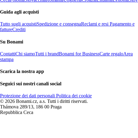
Guida agli acquisti
Tutto sugli acquisti
Spedizione e consegna
Reclami e resi
Pagamento e
fatture
Crediti
Su Bonami
Contatti
Chi siamo
Tutti i brand
Bonami for Business
Carte regalo
Area
stampa
Scarica la nostra app
Seguici sui nostri canali social
Protezione dei dati personali
Politica dei cookie
© 2026 Bonami.cz, a.s. Tutti i diritti riservati.
Thámova 289/13, 186 00 Praga
Repubblica Ceca