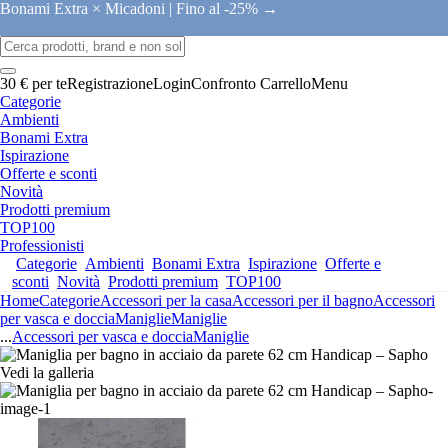
Bonami Extra × Micadoni |
Fino al -25% →
30 € per te
Registrazione
Login
Confronto
Carrello
Menu
Categorie
Ambienti
Bonami Extra
Ispirazione
Offerte e sconti
Novità
Prodotti premium
TOP100
Professionisti
Categorie
Ambienti
Bonami Extra
Ispirazione
Offerte e
sconti
Novità
Prodotti premium
TOP100
Home
Categorie
Accessori per la casa
Accessori per il bagno
Accessori
per vasca e doccia
Maniglie
Maniglie
...
Accessori per vasca e doccia
Maniglie
Vedi la galleria