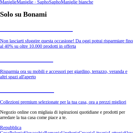
Maniglie
Maniglie · Sapho
Sapho
Maniglie bianche
Solo su Bonami
Saldi estivi fino al -40%
Non lasciarti sfuggire questa occasione! Da oggi potrai risparmiare fino
al 40% su oltre 10.000 prodotti in offerta
Giardino in saldo
Risparmia ora su mobili e accessori per giardino, terrazzo, veranda e
altri spazi all'aperto
Premium in saldo
Collezioni premium selezionate per la tua casa, ora a prezzi migliori
Negozio online con migliaia di ispirazioni quotidiane e prodotti per
arredare la tua casa come piace a te.
Repubblica
Ceca
Polonia
Slovacchia
Romania
Ungheria
Croazia
Lituania
Lettonia
Slov