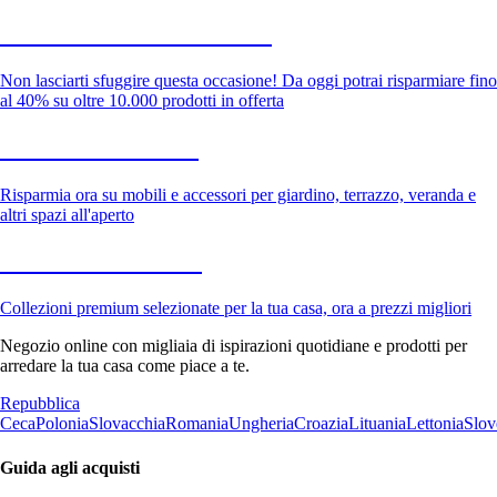
Saldi estivi fino al -40%
Non lasciarti sfuggire questa occasione! Da oggi potrai risparmiare fino
al 40% su oltre 10.000 prodotti in offerta
Giardino in saldo
Risparmia ora su mobili e accessori per giardino, terrazzo, veranda e
altri spazi all'aperto
Premium in saldo
Collezioni premium selezionate per la tua casa, ora a prezzi migliori
Negozio online con migliaia di ispirazioni quotidiane e prodotti per
arredare la tua casa come piace a te.
Repubblica
Ceca
Polonia
Slovacchia
Romania
Ungheria
Croazia
Lituania
Lettonia
Slov
Guida agli acquisti