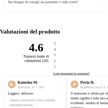
Hai bisogno di consigli sui parametri o sulla scelta?
Valutazioni del prodotto
4.6
5
4
3
Numero totale di
valutazioni
(
20
)
2
1
Come funzionano le recensioni?
Katarina M.
Pavla H.
K
P
Slovacchia
,
18. 7. 2025
Repubblica Ceca
,
8. 6. 
Leggero, delizioso
Il materasso è ottimo per d
media rigidità è stata una s
Questa recensione è stata tradotta
eccellente, sembra di buona
automaticamente.
ecologico.