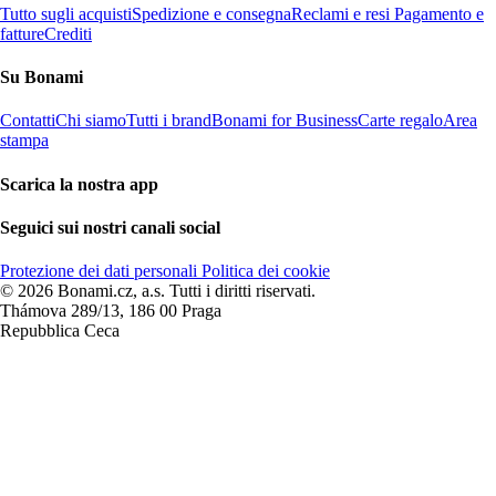
Tutto sugli acquisti
Spedizione e consegna
Reclami e resi
Pagamento e
fatture
Crediti
Su Bonami
Contatti
Chi siamo
Tutti i brand
Bonami for Business
Carte regalo
Area
stampa
Scarica la nostra app
Seguici sui nostri canali social
Protezione dei dati personali
Politica dei cookie
© 2026 Bonami.cz, a.s. Tutti i diritti riservati.
Thámova 289/13, 186 00 Praga
Repubblica Ceca