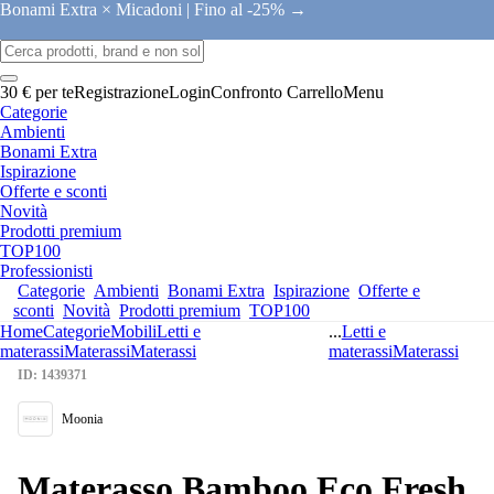
Bonami Extra × Micadoni |
Fino al -25% →
30 € per te
Registrazione
Login
Confronto
Carrello
Menu
Categorie
Ambienti
Bonami Extra
Ispirazione
Offerte e sconti
Novità
Prodotti premium
TOP100
Professionisti
Categorie
Ambienti
Bonami Extra
Ispirazione
Offerte e
sconti
Novità
Prodotti premium
TOP100
Home
Categorie
Mobili
Letti e
...
Letti e
materassi
Materassi
Materassi
materassi
Materassi
ID: 1439371
Moonia
Materasso Bamboo Eco Fresh