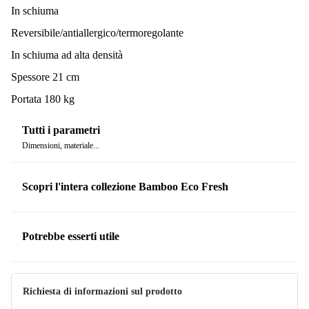
Il materasso è anche classificato OEKO-TEX®.
In schiuma
Nota bene:
Reversibile/antiallergico/termoregolante
Il materasso viene fornito sottovuoto, quindi è
importante disimballarlo prima dell'uso e lasciarlo disteso su una
In schiuma ad alta densità
superficie liscia per almeno 24 ore. Il suo spessore può variare di
Spessore 21 cm
+/- 3 cm.
Portata 180 kg
Tutti i parametri
Dimensioni, materiale...
Scopri l'intera collezione Bamboo Eco Fresh
Potrebbe esserti utile
Richiesta di informazioni sul prodotto