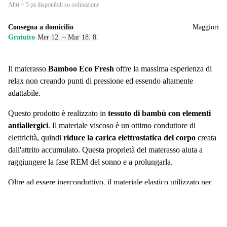
Altri > 5 pz disponibili su ordinazione
Consegna a domicilio
Maggiori
Gratuito
·
Mer 12. – Mar 18. 8.
Il materasso
Bamboo Eco Fresh
offre la massima esperienza di
relax non creando punti di pressione ed essendo altamente
adattabile.
Questo prodotto è realizzato in
tessuto di bambù con elementi
antiallergici
. Il materiale viscoso è un ottimo conduttore di
elettricità, quindi
riduce la carica elettrostatica del corpo
creata
dall'attrito accumulato. Questa proprietà del materasso aiuta a
raggiungere la fase REM del sonno e a prolungarla.
Oltre ad essere iperconduttivo, il materiale elastico utilizzato per
realizzarlo è in grado di eliminare grandi dosi di flusso di calore,
ottenendo così un riposo senza accumulo di temperatura.
Il materasso è antibatterico al 100%. Virus e batteri non possono