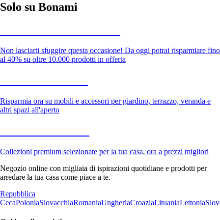
Solo su Bonami
Saldi estivi fino al -40%
Non lasciarti sfuggire questa occasione! Da oggi potrai risparmiare fino
al 40% su oltre 10.000 prodotti in offerta
Giardino in saldo
Risparmia ora su mobili e accessori per giardino, terrazzo, veranda e
altri spazi all'aperto
Premium in saldo
Collezioni premium selezionate per la tua casa, ora a prezzi migliori
Negozio online con migliaia di ispirazioni quotidiane e prodotti per
arredare la tua casa come piace a te.
Repubblica
Ceca
Polonia
Slovacchia
Romania
Ungheria
Croazia
Lituania
Lettonia
Slov