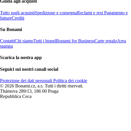
Guida agli acquisti
Tutto sugli acquisti
Spedizione e consegna
Reclami e resi
Pagamento e
fatture
Crediti
Su Bonami
Contatti
Chi siamo
Tutti i brand
Bonami for Business
Carte regalo
Area
stampa
Scarica la nostra app
Seguici sui nostri canali social
Protezione dei dati personali
Politica dei cookie
© 2026 Bonami.cz, a.s. Tutti i diritti riservati.
Thámova 289/13, 186 00 Praga
Repubblica Ceca