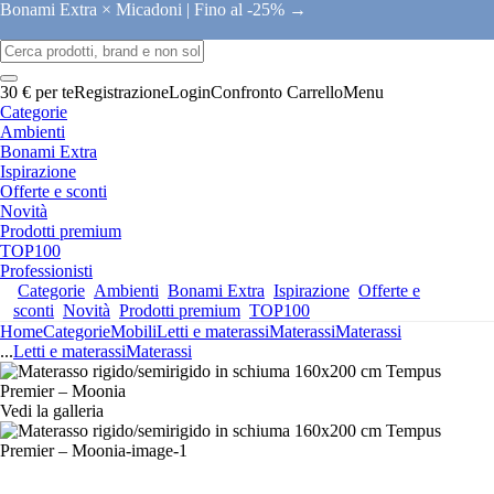
Bonami Extra × Micadoni |
Fino al -25% →
30 € per te
Registrazione
Login
Confronto
Carrello
Menu
Categorie
Ambienti
Bonami Extra
Ispirazione
Offerte e sconti
Novità
Prodotti premium
TOP100
Professionisti
Categorie
Ambienti
Bonami Extra
Ispirazione
Offerte e
sconti
Novità
Prodotti premium
TOP100
Home
Categorie
Mobili
Letti e materassi
Materassi
Materassi
...
Letti e materassi
Materassi
Vedi la galleria