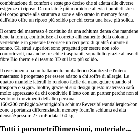
combinazione di comfort e sostegno deciso che si adatta alle diverse
esigenze di riposo. Da un lato è più morbido e allevia i punti di stress
del corpo grazie alla struttura a zone e allo strato in memory foam,
dall'altro offre un riposo più solido per chi cerca una base più solida.
Il centro del materasso è costituito da una schiuma densa che mantiene
bene la forma, contribuisce al corretto allineamento della colonna
vertebrale e in generale favorisce un recupero di qualità durante il
sonno. Gli strati superiori sono progettati per essere non solo
confortevoli, ma anche freschi e traspiranti, soprattutto grazie all'uso di
fibre Bio-therm e di tessuto 3D sul lato più solido.
Il rivestimento ha un trattamento antibatterico Sanitized e l'intero
materasso è progettato per essere adatto a chi soffre di allergie. Le
quattro maniglie laterali lo rendono facile da maneggiare quando si
trasporta o si gira. Inoltre, grazie al suo design questo materasso sarà
molto apprezzato da chi condivide il letto con un partner perché non si
sentono i movimenti dell'altra persona.
160x200 cm
Rigido/semirigido
In schiuma
Reversibile/antiallergico/con
zone a portanza differenziata
In memory foam/in schiuma ad alta
densità
Spessore 27 cm
Portata 160 kg
Tutti i parametri
Dimensioni, materiale...