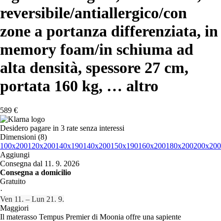
reversibile/antiallergico/con
zone a portanza differenziata, in
memory foam/in schiuma ad
alta densità, spessore 27 cm,
portata 160 kg
, …
altro
589 €
Desidero pagare in 3 rate senza interessi
Dimensioni (8)
100x200
120x200
140x190
140x200
150x190
160x200
180x200
200x200
Aggiungi
Consegna dal 11. 9. 2026
Consegna a domicilio
Gratuito
·
Ven 11. – Lun 21. 9.
Maggiori
Il materasso Tempus Premier di Moonia offre una sapiente