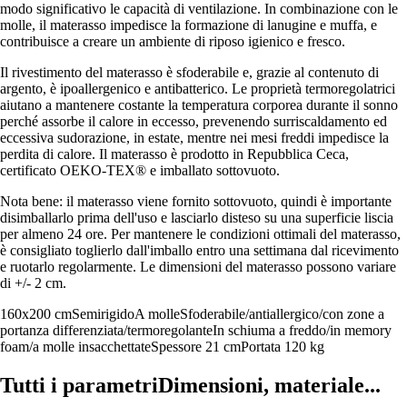
modo significativo le capacità di ventilazione. In combinazione con le
molle, il materasso impedisce la formazione di lanugine e muffa, e
contribuisce a creare un ambiente di riposo igienico e fresco.
Il rivestimento del materasso è sfoderabile e, grazie al contenuto di
argento, è ipoallergenico e antibatterico. Le proprietà termoregolatrici
aiutano a mantenere costante la temperatura corporea durante il sonno
perché assorbe il calore in eccesso, prevenendo surriscaldamento ed
eccessiva sudorazione, in estate, mentre nei mesi freddi impedisce la
perdita di calore. Il materasso è prodotto in Repubblica Ceca,
certificato OEKO-TEX® e imballato sottovuoto.
Nota bene: il materasso viene fornito sottovuoto, quindi è importante
disimballarlo prima dell'uso e lasciarlo disteso su una superficie liscia
per almeno 24 ore. Per mantenere le condizioni ottimali del materasso,
è consigliato toglierlo dall'imballo entro una settimana dal ricevimento
e ruotarlo regolarmente. Le dimensioni del materasso possono variare
di +/- 2 cm.
160x200 cm
Semirigido
A molle
Sfoderabile/antiallergico/con zone a
portanza differenziata/termoregolante
In schiuma a freddo/in memory
foam/a molle insacchettate
Spessore 21 cm
Portata 120 kg
Tutti i parametri
Dimensioni, materiale...