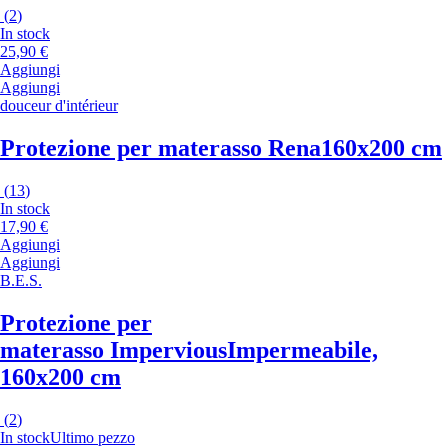
(
2
)
In stock
25,90 €
Aggiungi
Aggiungi
douceur d'intérieur
Protezione per materasso Rena
160x200 cm
(
13
)
In stock
17,90 €
Aggiungi
Aggiungi
B.E.S.
Protezione per
materasso Impervious
Impermeabile,
160x200 cm
(
2
)
In stock
Ultimo pezzo