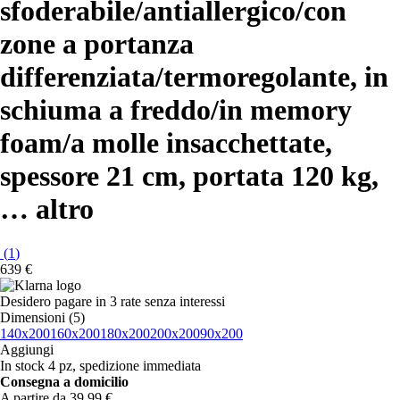
sfoderabile/antiallergico/con
zone a portanza
differenziata/termoregolante, in
schiuma a freddo/in memory
foam/a molle insacchettate,
spessore 21 cm, portata 120 kg
,
…
altro
(
1
)
639 €
Desidero pagare in 3 rate senza interessi
Dimensioni (5)
140x200
160x200
180x200
200x200
90x200
Aggiungi
In stock 4 pz, spedizione immediata
Consegna a domicilio
A partire da 39,99 €