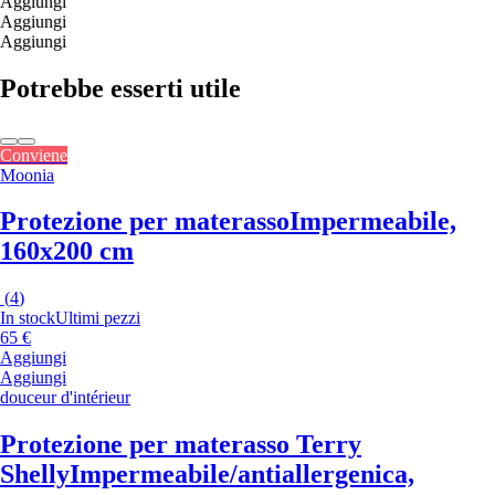
Aggiungi
Aggiungi
Aggiungi
Potrebbe esserti utile
Conviene
Moonia
Protezione per materasso
Impermeabile,
160x200 cm
(
4
)
In stock
Ultimi pezzi
65 €
Aggiungi
Aggiungi
douceur d'intérieur
Protezione per materasso Terry
Shelly
Impermeabile/antiallergenica,