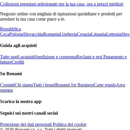
Collezioni premium selezionate per la tua casa, ora a prezzi migliori
Negozio online con migliaia di ispirazioni quotidiane e prodotti per
arredare la tua casa come piace a te.
Repubblica
Ceca
Polonia
Slovacchia
Romania
Ungheria
Croazia
Lituania
Lettonia
Slov
Guida agli acquisti
Tutto sugli acquisti
Spedizione e consegna
Reclami e resi
Pagamento e
fatture
Crediti
Su Bonami
Contatti
Chi siamo
Tutti i brand
Bonami for Business
Carte regalo
Area
stampa
Scarica la nostra app
Seguici sui nostri canali social
Protezione dei dati personali
Politica dei cookie
© 2026 Bonami.cz, a.s. Tutti i diritti riservati.