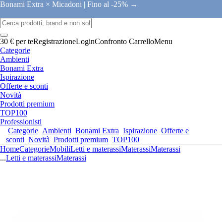
Bonami Extra × Micadoni |
Fino al -25% →
30 € per te
Registrazione
Login
Confronto
Carrello
Menu
Categorie
Ambienti
Bonami Extra
Ispirazione
Offerte e sconti
Novità
Prodotti premium
TOP100
Professionisti
Categorie
Ambienti
Bonami Extra
Ispirazione
Offerte e
sconti
Novità
Prodotti premium
TOP100
Home
Categorie
Mobili
Letti e materassi
Materassi
Materassi
...
Letti e materassi
Materassi