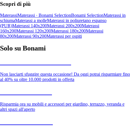
Scopri di più
Materassi
Materassi · Bonami Selection
Bonami Selection
Materassi in
schiuma
Materassi a molle
Materassi in poliuretano espanso
(PUR)
Materassi 140x200
Materassi 200x200
Materassi
160x200
Materassi 120x200
Materassi 180x200
Materassi
80x200
Materassi 90x200
Materassi per ospiti
Solo su Bonami
Saldi estivi fino al -40%
Non lasciarti sfuggire questa occasione! Da oggi potrai risparmiare fino
al 40% su oltre 10.000 prodotti in offerta
Giardino in saldo
Risparmia ora su mobili e accessori per giardino, terrazzo, veranda e
altri spazi all'aperto
Premium in saldo