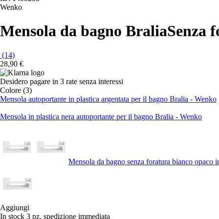
Wenko
Mensola da bagno Bralia
Senza f
(
14
)
28,90 €
Desidero pagare in 3 rate senza interessi
Colore (3)
Mensola autoportante in plastica argentata per il bagno Bralia - Wenko
Mensola in plastica nera autoportante per il bagno Bralia - Wenko
Mensola da bagno senza foratura bianco opaco i
Aggiungi
In stock 3 pz, spedizione immediata