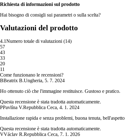
Richiesta di informazioni sul prodotto
Hai bisogno di consigli sui parametri o sulla scelta?
Valutazioni del prodotto
4.1
Numero totale di valutazioni
(
14
)
5
7
4
3
3
3
2
0
1
1
Come funzionano le recensioni?
B
Beatrix B.
Ungheria
,
5. 7. 2024
Ho ottenuto ciò che l'immagine restituisce. Gustoso e pratico.
Questa recensione è stata tradotta automaticamente.
P
Pavlína V.
Repubblica Ceca
,
4. 1. 2024
Installazione rapida e senza problemi, buona tenuta, bell'aspetto
Questa recensione è stata tradotta automaticamente.
V
Václav R.
Repubblica Ceca
,
7. 1. 2026