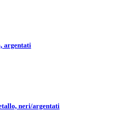
a, argentati
etallo, neri/argentati