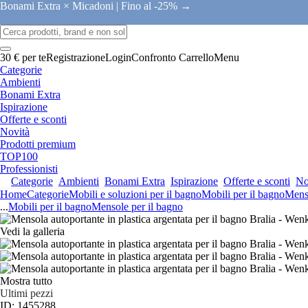
Bonami Extra × Micadoni |
Fino al -25% →
30 € per te
Registrazione
Login
Confronto
Carrello
Menu
Categorie
Ambienti
Bonami Extra
Ispirazione
Offerte e sconti
Novità
Prodotti premium
TOP100
Professionisti
Categorie
Ambienti
Bonami Extra
Ispirazione
Offerte e sconti
No
Home
Categorie
Mobili e soluzioni per il bagno
Mobili per il bagno
Menso
...
Mobili per il bagno
Mensole per il bagno
Vedi la galleria
Mostra tutto
Ultimi pezzi
ID: 1455288