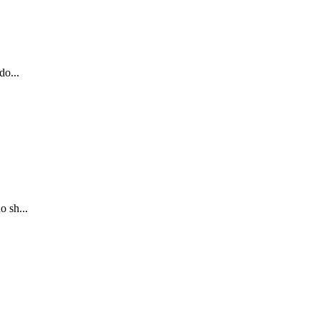
do...
o sh...