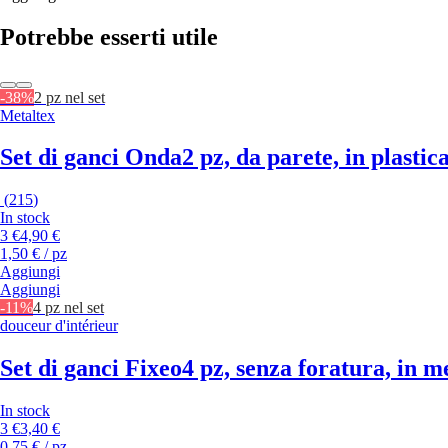
Potrebbe esserti utile
-38%
2 pz nel set
Metaltex
Set di ganci Onda
2 pz, da parete, in plastic
(
215
)
In stock
3 €
4,90 €
1,50 € / pz
Aggiungi
Aggiungi
-11%
4 pz nel set
douceur d'intérieur
Set di ganci Fixeo
4 pz, senza foratura, in m
In stock
3 €
3,40 €
0,75 € / pz