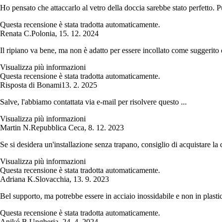
Ho pensato che attaccarlo al vetro della doccia sarebbe stato perfetto. P
Questa recensione è stata tradotta automaticamente.
Renata C.
Polonia
,
15. 12. 2024
Il ripiano va bene, ma non è adatto per essere incollato come suggerito da
Visualizza più informazioni
Questa recensione è stata tradotta automaticamente.
Risposta di Bonami
13. 2. 2025
Salve, l'abbiamo contattata via e-mail per risolvere questo ...
Visualizza più informazioni
Martin N.
Repubblica Ceca
,
8. 12. 2023
Se si desidera un'installazione senza trapano, consiglio di acquistare la
Visualizza più informazioni
Questa recensione è stata tradotta automaticamente.
Adriana K.
Slovacchia
,
13. 9. 2023
Bel supporto, ma potrebbe essere in acciaio inossidabile e non in plasti
Questa recensione è stata tradotta automaticamente.
Anikó B.
Ungheria
,
24. 4. 2024