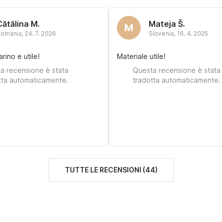
Cătălina M.
Mateja Š.
M
Romania
,
24. 7. 2026
Slovenia
,
16. 4. 2025
rino e utile!
Materiale utile!
a recensione è stata
Questa recensione è stata
tta automaticamente.
tradotta automaticamente.
TUTTE LE RECENSIONI
(
44
)