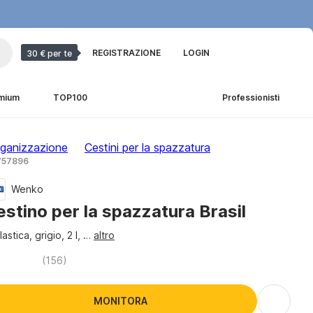
REGISTRAZIONE
LOGIN
30 € per te
emium
TOP100
Professionisti
organizzazione
Cestini per la spazzatura
 757896
Wenko
stino per la spazzatura Brasil
lastica, grigio, 2 l
, …
altro
(
156
)
MONITORA