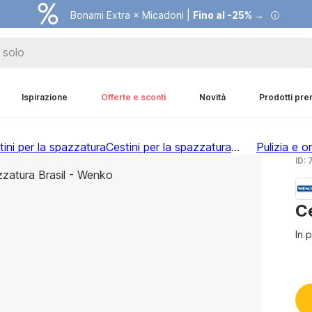
Bonami Extra × Micadoni |
Fino al -25% →
Ispirazione
Offerte e sconti
Novità
Prodotti pr
tini per la spazzatura
Cestini per la spazzatura
...
Pulizia e 
ID:
Ce
In p