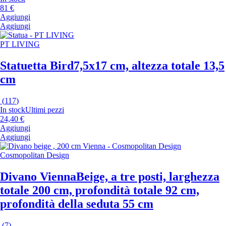
81 €
Aggiungi
Aggiungi
PT LIVING
Statuetta Bird
7,5x17 cm, altezza totale 13,5
cm
(
117
)
In stock
Ultimi pezzi
24,40 €
Aggiungi
Aggiungi
Cosmopolitan Design
Divano Vienna
Beige, a tre posti, larghezza
totale 200 cm, profondità totale 92 cm,
profondità della seduta 55 cm
(
7
)