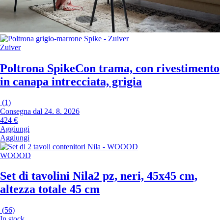
Zuiver
Poltrona Spike
Con trama, con rivestimento
in canapa intrecciata, grigia
(
1
)
Consegna dal 24. 8. 2026
424 €
Aggiungi
Aggiungi
WOOOD
Set di tavolini Nila
2 pz, neri, 45x45 cm,
altezza totale 45 cm
(
56
)
In stock