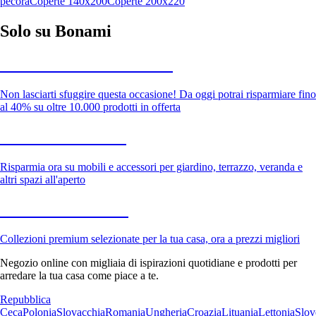
pecora
Coperte 140x200
Coperte 200x220
Solo su Bonami
Saldi estivi fino al -40%
Non lasciarti sfuggire questa occasione! Da oggi potrai risparmiare fino
al 40% su oltre 10.000 prodotti in offerta
Giardino in saldo
Risparmia ora su mobili e accessori per giardino, terrazzo, veranda e
altri spazi all'aperto
Premium in saldo
Collezioni premium selezionate per la tua casa, ora a prezzi migliori
Negozio online con migliaia di ispirazioni quotidiane e prodotti per
arredare la tua casa come piace a te.
Repubblica
Ceca
Polonia
Slovacchia
Romania
Ungheria
Croazia
Lituania
Lettonia
Slov