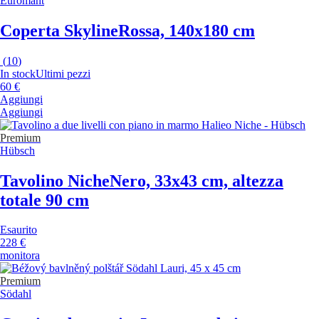
Euromant
Coperta Skyline
Rossa, 140x180 cm
(
10
)
In stock
Ultimi pezzi
60 €
Aggiungi
Aggiungi
Premium
Hübsch
Tavolino Niche
Nero, 33x43 cm, altezza
totale 90 cm
Esaurito
228 €
monitora
Premium
Södahl