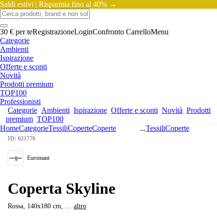
Saldi estivi |
Risparmia fino al 40% →
30 € per te
Registrazione
Login
Confronto
Carrello
Menu
Categorie
Ambienti
Ispirazione
Offerte e sconti
Novità
Prodotti premium
TOP100
Professionisti
Categorie
Ambienti
Ispirazione
Offerte e sconti
Novità
Prodotti
premium
TOP100
Home
Categorie
Tessili
Coperte
Coperte
...
Tessili
Coperte
ID: 621776
Euromant
Coperta Skyline
Rossa, 140x180 cm
, …
altro