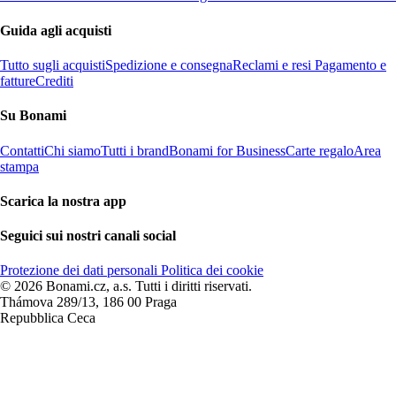
Guida agli acquisti
Tutto sugli acquisti
Spedizione e consegna
Reclami e resi
Pagamento e
fatture
Crediti
Su Bonami
Contatti
Chi siamo
Tutti i brand
Bonami for Business
Carte regalo
Area
stampa
Scarica la nostra app
Seguici sui nostri canali social
Protezione dei dati personali
Politica dei cookie
© 2026 Bonami.cz, a.s. Tutti i diritti riservati.
Thámova 289/13, 186 00 Praga
Repubblica Ceca