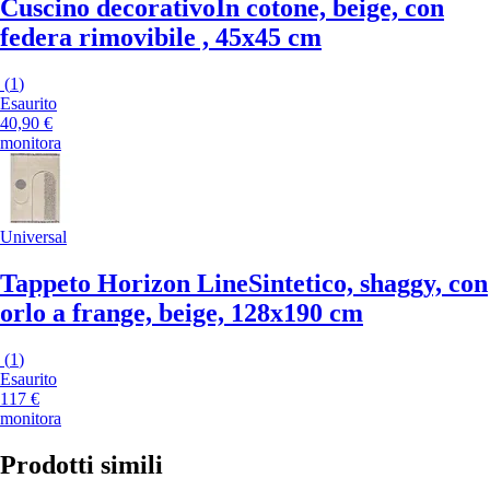
Cuscino decorativo
In cotone, beige, con
federa rimovibile , 45x45 cm
(
1
)
Esaurito
40,90 €
monitora
Universal
Tappeto Horizon Line
Sintetico, shaggy, con
orlo a frange, beige, 128x190 cm
(
1
)
Esaurito
117 €
monitora
Prodotti simili