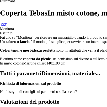
Euromant
Coperta Tebas
In misto cotone, 
(
52
)
Monitora
Esaurito
Fai clic su "Monitora" per ricevere un messaggio quando il prodotto s
Un
caloroso lancio
è il modo più semplice per ravvivare un interno spe
Colori tenui e morbidezza perfetta
sono gli attributi che vanta il plai
È ottimo come
coperta da picnic
, sta benissimo sul divano o sul letto 
In misto cotone
Marrone chiaro
140x180 cm
Tutti i parametri
Dimensioni, materiale...
Richiesta di informazioni sul prodotto
Hai bisogno di consigli sui parametri o sulla scelta?
Valutazioni del prodotto