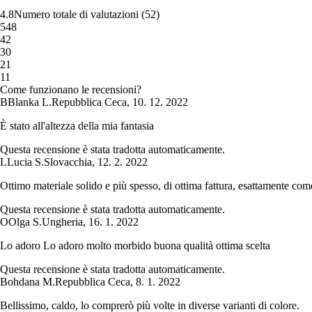
4.8
Numero totale di valutazioni
(
52
)
5
48
4
2
3
0
2
1
1
1
Come funzionano le recensioni?
B
Blanka L.
Repubblica Ceca
,
10. 12. 2022
È stato all'altezza della mia fantasia
Questa recensione è stata tradotta automaticamente.
L
Lucia S.
Slovacchia
,
12. 2. 2022
Ottimo materiale solido e più spesso, di ottima fattura, esattamente com
Questa recensione è stata tradotta automaticamente.
O
Olga S.
Ungheria
,
16. 1. 2022
Lo adoro Lo adoro molto morbido buona qualità ottima scelta
Questa recensione è stata tradotta automaticamente.
Bohdana M.
Repubblica Ceca
,
8. 1. 2022
Bellissimo, caldo, lo comprerò più volte in diverse varianti di colore.