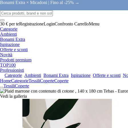
Bonami Extra × Micadoni |
Fino al -25% →
30 € per te
Registrazione
Login
Confronto
Carrello
Menu
Categorie
Ambienti
Bonami Extra
Ispirazione
Offerte e sconti
Novità
Prodotti premium
TOP100
Professionisti
Categorie
Ambienti
Bonami Extra
Ispirazione
Offerte e sconti
No
Home
Categorie
Tessili
Coperte
Coperte
...
Tessili
Coperte
Vedi la galleria