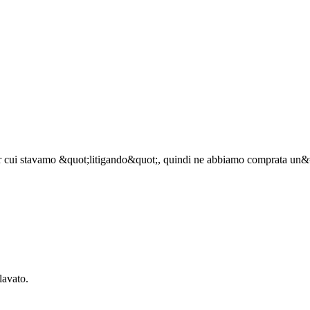
er cui stavamo &quot;litigando&quot;, quindi ne abbiamo comprata un&#
lavato.