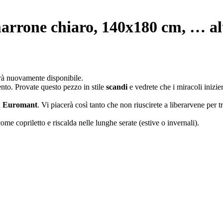
marrone chiaro, 140x180 cm
, …
al
arà nuovamente disponibile.
nto. Provate questo pezzo in stile
scandi
e vedrete che i miracoli inizi
d
Euromant
. Vi piacerà così tanto che non riuscirete a liberarvene per tr
come copriletto e riscalda nelle lunghe serate (estive o invernali).