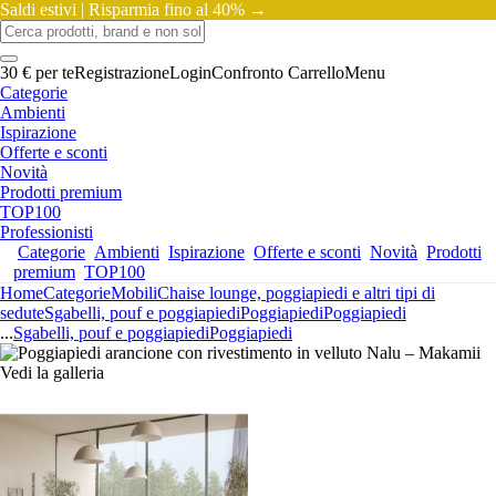
Saldi estivi |
Risparmia fino al 40% →
30 € per te
Registrazione
Login
Confronto
Carrello
Menu
Categorie
Ambienti
Ispirazione
Offerte e sconti
Novità
Prodotti premium
TOP100
Professionisti
Categorie
Ambienti
Ispirazione
Offerte e sconti
Novità
Prodotti
premium
TOP100
Home
Categorie
Mobili
Chaise lounge, poggiapiedi e altri tipi di
sedute
Sgabelli, pouf e poggiapiedi
Poggiapiedi
Poggiapiedi
...
Sgabelli, pouf e poggiapiedi
Poggiapiedi
Vedi la galleria