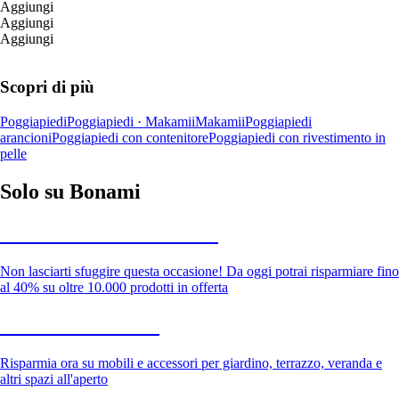
Aggiungi
Aggiungi
Aggiungi
Scopri di più
Poggiapiedi
Poggiapiedi · Makamii
Makamii
Poggiapiedi
arancioni
Poggiapiedi con contenitore
Poggiapiedi con rivestimento in
pelle
Solo su Bonami
Saldi estivi fino al -40%
Non lasciarti sfuggire questa occasione! Da oggi potrai risparmiare fino
al 40% su oltre 10.000 prodotti in offerta
Giardino in saldo
Risparmia ora su mobili e accessori per giardino, terrazzo, veranda e
altri spazi all'aperto