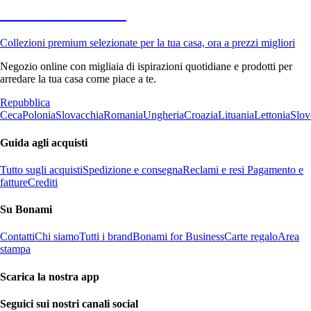
Premium in saldo
Collezioni premium selezionate per la tua casa, ora a prezzi migliori
Negozio online con migliaia di ispirazioni quotidiane e prodotti per
arredare la tua casa come piace a te.
Repubblica
Ceca
Polonia
Slovacchia
Romania
Ungheria
Croazia
Lituania
Lettonia
Slov
Guida agli acquisti
Tutto sugli acquisti
Spedizione e consegna
Reclami e resi
Pagamento e
fatture
Crediti
Su Bonami
Contatti
Chi siamo
Tutti i brand
Bonami for Business
Carte regalo
Area
stampa
Scarica la nostra app
Seguici sui nostri canali social