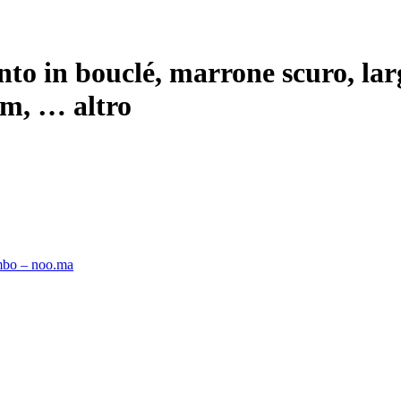
to in bouclé, marrone scuro, lar
cm
, …
altro
Umbo – noo.ma