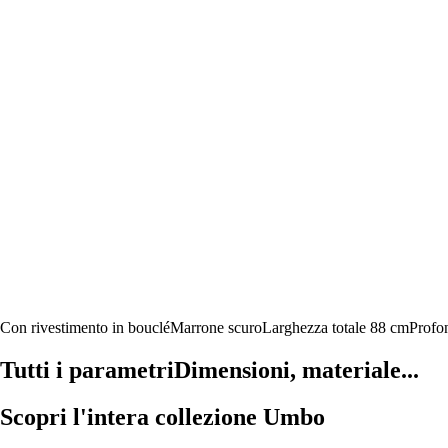
Con rivestimento in bouclé
Marrone scuro
Larghezza totale 88 cm
Profon
Tutti i parametri
Dimensioni, materiale...
Scopri l'intera collezione Umbo