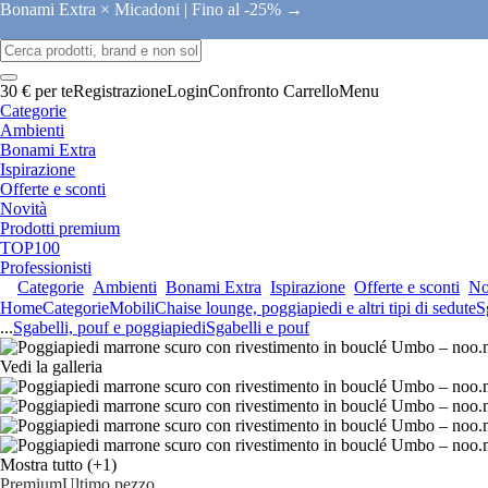
Bonami Extra × Micadoni |
Fino al -25% →
30 € per te
Registrazione
Login
Confronto
Carrello
Menu
Categorie
Ambienti
Bonami Extra
Ispirazione
Offerte e sconti
Novità
Prodotti premium
TOP100
Professionisti
Categorie
Ambienti
Bonami Extra
Ispirazione
Offerte e sconti
No
Home
Categorie
Mobili
Chaise lounge, poggiapiedi e altri tipi di sedute
S
...
Sgabelli, pouf e poggiapiedi
Sgabelli e pouf
Vedi la galleria
Mostra tutto
(+1)
Premium
Ultimo pezzo