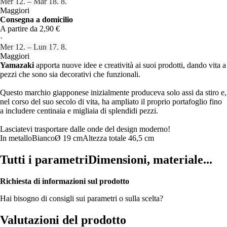
Mer 12. – Mar 18. 8.
Maggiori
Consegna a domicilio
A partire da 2,90 €
·
Mer 12. – Lun 17. 8.
Maggiori
Yamazaki
apporta nuove idee e creatività ai suoi prodotti, dando vita a
pezzi che sono sia decorativi che funzionali.
Questo marchio giapponese inizialmente produceva solo assi da stiro e,
nel corso del suo secolo di vita, ha ampliato il proprio portafoglio fino
a includere centinaia e migliaia di splendidi pezzi.
Lasciatevi trasportare dalle onde del design moderno!
In metallo
Bianco
Ø 19 cm
Altezza totale 46,5 cm
Tutti i parametri
Dimensioni, materiale...
Richiesta di informazioni sul prodotto
Hai bisogno di consigli sui parametri o sulla scelta?
Valutazioni del prodotto