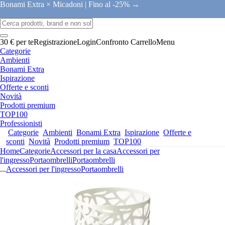
Bonami Extra × Micadoni |
Fino al -25% →
30 € per te
Registrazione
Login
Confronto
Carrello
Menu
Categorie
Ambienti
Bonami Extra
Ispirazione
Offerte e sconti
Novità
Prodotti premium
TOP100
Professionisti
Categorie
Ambienti
Bonami Extra
Ispirazione
Offerte e
sconti
Novità
Prodotti premium
TOP100
Home
Categorie
Accessori per la casa
Accessori per
l'ingresso
Portaombrelli
Portaombrelli
...
Accessori per l'ingresso
Portaombrelli