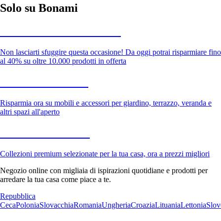
Solo su Bonami
Saldi estivi fino al -40%
Non lasciarti sfuggire questa occasione! Da oggi potrai risparmiare fino
al 40% su oltre 10.000 prodotti in offerta
Giardino in saldo
Risparmia ora su mobili e accessori per giardino, terrazzo, veranda e
altri spazi all'aperto
Premium in saldo
Collezioni premium selezionate per la tua casa, ora a prezzi migliori
Negozio online con migliaia di ispirazioni quotidiane e prodotti per
arredare la tua casa come piace a te.
Repubblica
Ceca
Polonia
Slovacchia
Romania
Ungheria
Croazia
Lituania
Lettonia
Slov