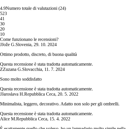
4.9
Numero totale di valutazioni
(
24
)
5
23
4
1
3
0
2
0
1
0
Come funzionano le recensioni?
J
Jože G.
Slovenia
,
29. 10. 2024
Ottimo prodotto, discreto, di buona qualità
Questa recensione è stata tradotta automaticamente.
Z
Zuzana G.
Slovacchia
,
11. 7. 2024
Sono molto soddisfatto
Questa recensione è stata tradotta automaticamente.
J
Jaroslava H.
Repubblica Ceca
,
20. 5. 2022
Minimalista, leggero, decorativo. Adatto non solo per gli ombrelli.
Questa recensione è stata tradotta automaticamente.
Alice M.
Repubblica Ceca
,
15. 4. 2022
È esattamente quello che volevo, ho un lampadario molto simile nella