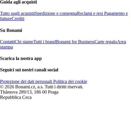
Guida agli acquisti
Tutto sugli acquisti
Spedizione e consegna
Reclami e resi
Pagamento e
fatture
Crediti
Su Bonami
Contatti
Chi siamo
Tutti i brand
Bonami for Business
Carte regalo
Area
stampa
Scarica la nostra app
Seguici sui nostri canali social
Protezione dei dati personali
Politica dei cookie
© 2026 Bonami.cz, a.s. Tutti i diritti riservati.
Thámova 289/13, 186 00 Praga
Repubblica Ceca