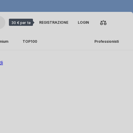
REGISTRAZIONE
LOGIN
30 € per te
emium
TOP100
Professionisti
di