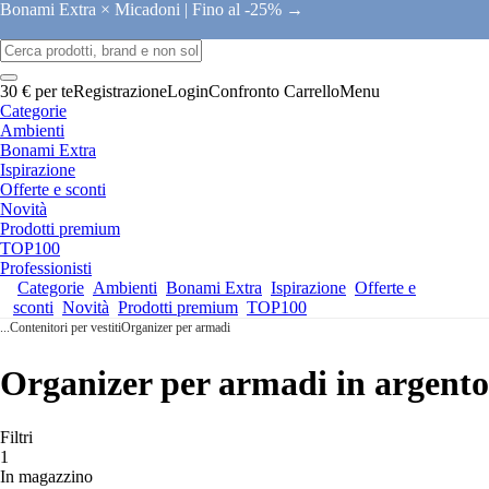
Bonami Extra × Micadoni |
Fino al -25% →
30 € per te
Registrazione
Login
Confronto
Carrello
Menu
Categorie
Ambienti
Bonami Extra
Ispirazione
Offerte e sconti
Novità
Prodotti premium
TOP100
Professionisti
Categorie
Ambienti
Bonami Extra
Ispirazione
Offerte e
sconti
Novità
Prodotti premium
TOP100
...
Contenitori per vestiti
Organizer per armadi
Organizer per armadi in argento
Filtri
1
In magazzino