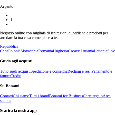
Argento
1
Negozio online con migliaia di ispirazioni quotidiane e prodotti per
arredare la tua casa come piace a te.
Repubblica
Ceca
Polonia
Slovacchia
Romania
Ungheria
Croazia
Lituania
Lettonia
Slov
Guida agli acquisti
Tutto sugli acquisti
Spedizione e consegna
Reclami e resi
Pagamento e
fatture
Crediti
Su Bonami
Contatti
Chi siamo
Tutti i brand
Bonami for Business
Carte regalo
Area
stampa
Scarica la nostra app