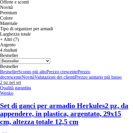
Offerte e sconti
Novità
Premium
Colore
Materiale
Tipo di organizer per armadi
Larghezza totale
+ Altri (7)
Argento
4 risultati
Bestseller
Bestseller
Bestseller
Sconto più alto
Prezzo crescente
Prezzo
decrescente
Novità
Valutazioni dei clienti
Prezzo unitario più basso
2 pz nel set
Qualità garantita
Wenko
Set di ganci per armadio Herkules
2 pz, da
appendere, in plastica, argentato, 29x15
cm, altezza totale 12,5 cm