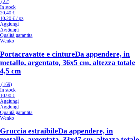
(
22
)
In stock
20,40 €
10,20 € / pz
Aggiungi
Aggiungi
Qualità garantita
Wenko
Portacravatte e cinture
Da appendere, in
metallo, argentato, 36x5 cm, altezza totale
4,5 cm
(
169
)
In stock
10,90 €
Aggiungi
Aggiungi
Qualità garantita
Wenko
Gruccia estraibile
Da appendere, in
metallo, argentata, 33x47 cm, altezza totale