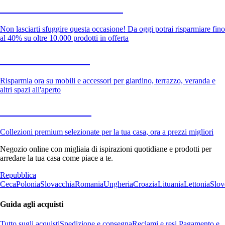
Saldi estivi fino al -40%
Non lasciarti sfuggire questa occasione! Da oggi potrai risparmiare fino
al 40% su oltre 10.000 prodotti in offerta
Giardino in saldo
Risparmia ora su mobili e accessori per giardino, terrazzo, veranda e
altri spazi all'aperto
Premium in saldo
Collezioni premium selezionate per la tua casa, ora a prezzi migliori
Negozio online con migliaia di ispirazioni quotidiane e prodotti per
arredare la tua casa come piace a te.
Repubblica
Ceca
Polonia
Slovacchia
Romania
Ungheria
Croazia
Lituania
Lettonia
Slov
Guida agli acquisti
Tutto sugli acquisti
Spedizione e consegna
Reclami e resi
Pagamento e