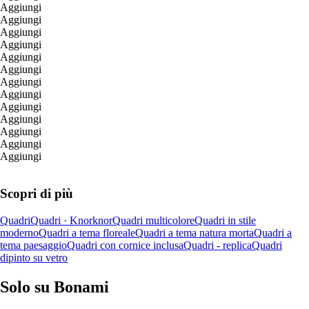
Aggiungi
Aggiungi
Aggiungi
Aggiungi
Aggiungi
Aggiungi
Aggiungi
Aggiungi
Aggiungi
Aggiungi
Aggiungi
Aggiungi
Aggiungi
Scopri di più
Quadri
Quadri · Knor
knor
Quadri multicolore
Quadri in stile
moderno
Quadri a tema floreale
Quadri a tema natura morta
Quadri a
tema paesaggio
Quadri con cornice inclusa
Quadri - replica
Quadri
dipinto su vetro
Solo su Bonami