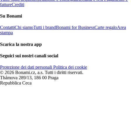
fatture
Crediti
Su Bonami
Contatti
Chi siamo
Tutti i brand
Bonami for Business
Carte regalo
Area
stampa
Scarica la nostra app
Seguici sui nostri canali social
Protezione dei dati personali
Politica dei cookie
© 2026 Bonami.cz, a.s. Tutti i diritti riservati.
Thámova 289/13, 186 00 Praga
Repubblica Ceca