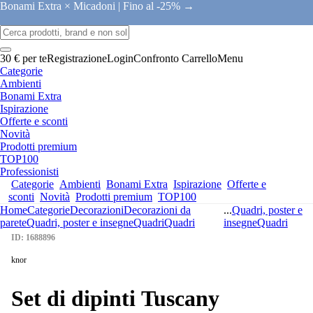
Bonami Extra × Micadoni |
Fino al -25% →
30 € per te
Registrazione
Login
Confronto
Carrello
Menu
Categorie
Ambienti
Bonami Extra
Ispirazione
Offerte e sconti
Novità
Prodotti premium
TOP100
Professionisti
Categorie
Ambienti
Bonami Extra
Ispirazione
Offerte e
sconti
Novità
Prodotti premium
TOP100
Home
Categorie
Decorazioni
Decorazioni da
...
Quadri, poster e
parete
Quadri, poster e insegne
Quadri
Quadri
insegne
Quadri
ID: 1688896
knor
Set di dipinti Tuscany