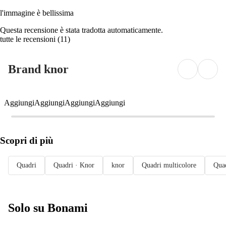
l'immagine è bellissima
Questa recensione è stata tradotta automaticamente.
tutte le recensioni
(
11
)
Brand knor
Aggiungi
Aggiungi
Aggiungi
Aggiungi
Scopri di più
Quadri
Quadri · Knor
knor
Quadri multicolore
Quad
Solo su Bonami