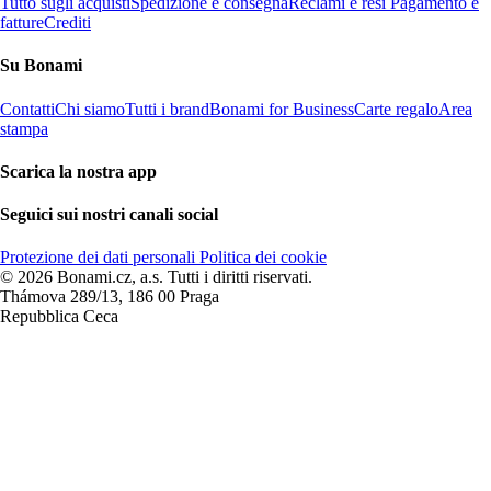
Tutto sugli acquisti
Spedizione e consegna
Reclami e resi
Pagamento e
fatture
Crediti
Su Bonami
Contatti
Chi siamo
Tutti i brand
Bonami for Business
Carte regalo
Area
stampa
Scarica la nostra app
Seguici sui nostri canali social
Protezione dei dati personali
Politica dei cookie
© 2026 Bonami.cz, a.s. Tutti i diritti riservati.
Thámova 289/13, 186 00 Praga
Repubblica Ceca