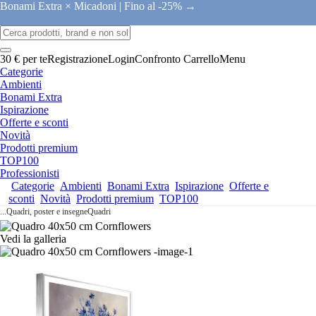
Bonami Extra × Micadoni |
Fino al -25% →
30 € per te
Registrazione
Login
Confronto
Carrello
Menu
Categorie
Ambienti
Bonami Extra
Ispirazione
Offerte e sconti
Novità
Prodotti premium
TOP100
Professionisti
Categorie
Ambienti
Bonami Extra
Ispirazione
Offerte e
sconti
Novità
Prodotti premium
TOP100
...
Quadri, poster e insegne
Quadri
Vedi la galleria