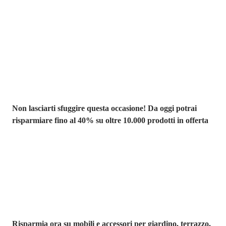
Saldi estivi fino
al -40%
Non lasciarti sfuggire questa occasione! Da oggi potrai
risparmiare fino al 40% su oltre 10.000 prodotti in offerta
Giardino in saldo
Risparmia ora su mobili e accessori per giardino, terrazzo,