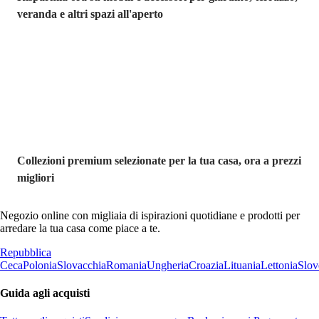
veranda e altri spazi all'aperto
Premium in
saldo
Collezioni premium selezionate per la tua casa, ora a prezzi
migliori
Negozio online con migliaia di ispirazioni quotidiane e prodotti per
arredare la tua casa come piace a te.
Repubblica
Ceca
Polonia
Slovacchia
Romania
Ungheria
Croazia
Lituania
Lettonia
Slov
Guida agli acquisti