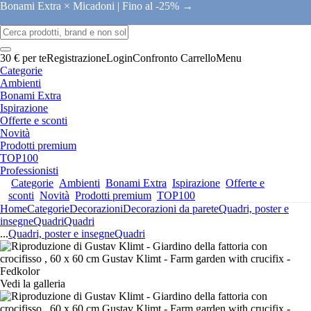
Bonami Extra × Micadoni |
Fino al -25% →
30 € per te
Registrazione
Login
Confronto
Carrello
Menu
Categorie
Ambienti
Bonami Extra
Ispirazione
Offerte e sconti
Novità
Prodotti premium
TOP100
Professionisti
Categorie
Ambienti
Bonami Extra
Ispirazione
Offerte e
sconti
Novità
Prodotti premium
TOP100
Home
Categorie
Decorazioni
Decorazioni da parete
Quadri, poster e
insegne
Quadri
Quadri
...
Quadri, poster e insegne
Quadri
Vedi la galleria