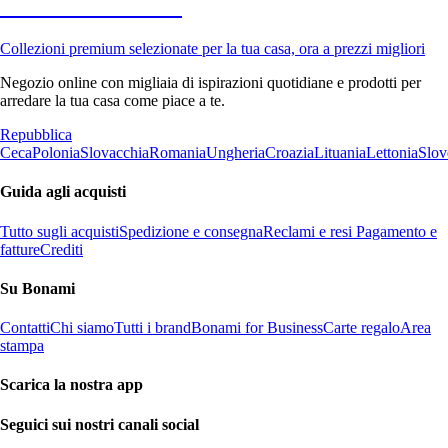
Premium in saldo
Collezioni premium selezionate per la tua casa, ora a prezzi migliori
Negozio online con migliaia di ispirazioni quotidiane e prodotti per
arredare la tua casa come piace a te.
Repubblica
Ceca
Polonia
Slovacchia
Romania
Ungheria
Croazia
Lituania
Lettonia
Slov
Guida agli acquisti
Tutto sugli acquisti
Spedizione e consegna
Reclami e resi
Pagamento e
fatture
Crediti
Su Bonami
Contatti
Chi siamo
Tutti i brand
Bonami for Business
Carte regalo
Area
stampa
Scarica la nostra app
Seguici sui nostri canali social