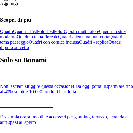
Aggiungi
Scopri di più
Quadri
Quadri · Fedkolor
Fedkolor
Quadri multicolore
Quadri in stile
moderno
Quadri a tema floreale
Quadri a tema natura morta
Quadri a
tema paesaggio
Quadri con cornice inclusa
Quadri - replica
Quadri
dipinto su vetro
Solo su Bonami
Saldi estivi fino al -40%
Non lasciarti sfuggire questa occasione! Da oggi potrai risparmiare fino
al 40% su oltre 10.000 prodotti in offerta
Giardino in saldo
Risparmia ora su mobili e accessori per giardino, terrazzo, veranda e
altri spazi all'aperto