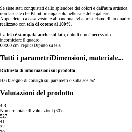
Se siete stati conquistati dallo splendore dei colori e dall'aura artistica,
non lasciate che Klimt rimanga solo nelle sale delle gallerie.
Appendetelo a casa vostra e abbandonatevi al misticismo di un quadro
realizzato con
tela di cotone al 100%
.
La tela è stampata anche sul lato
, quindi non è necessario
incorniciare il quadro.
60x60 cm
- replica
Dipinto su tela
Tutti i parametri
Dimensioni, materiale...
Richiesta di informazioni sul prodotto
Hai bisogno di consigli sui parametri o sulla scelta?
Valutazioni del prodotto
4.8
Numero totale di valutazioni
(
30
)
5
27
4
1
3
2
2
0