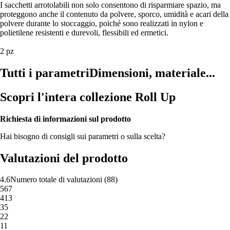
I sacchetti arrotolabili non solo consentono di risparmiare spazio, ma
proteggono anche il contenuto da polvere, sporco, umidità e acari della
polvere durante lo stoccaggio, poiché sono realizzati in nylon e
polietilene resistenti e durevoli, flessibili ed ermetici.
2 pz
Tutti i parametri
Dimensioni, materiale...
Scopri l'intera collezione Roll Up
Richiesta di informazioni sul prodotto
Hai bisogno di consigli sui parametri o sulla scelta?
Valutazioni del prodotto
4.6
Numero totale di valutazioni
(
88
)
5
67
4
13
3
5
2
2
1
1