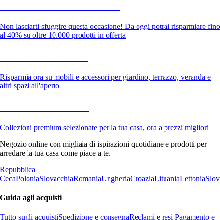
Saldi estivi fino al -40%
Non lasciarti sfuggire questa occasione! Da oggi potrai risparmiare fino
al 40% su oltre 10.000 prodotti in offerta
Giardino in saldo
Risparmia ora su mobili e accessori per giardino, terrazzo, veranda e
altri spazi all'aperto
Premium in saldo
Collezioni premium selezionate per la tua casa, ora a prezzi migliori
Negozio online con migliaia di ispirazioni quotidiane e prodotti per
arredare la tua casa come piace a te.
Repubblica
Ceca
Polonia
Slovacchia
Romania
Ungheria
Croazia
Lituania
Lettonia
Slov
Guida agli acquisti
Tutto sugli acquisti
Spedizione e consegna
Reclami e resi
Pagamento e