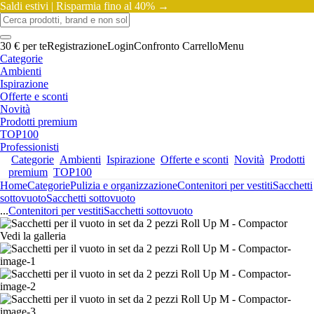
Saldi estivi |
Risparmia fino al 40% →
30 € per te
Registrazione
Login
Confronto
Carrello
Menu
Categorie
Ambienti
Ispirazione
Offerte e sconti
Novità
Prodotti premium
TOP100
Professionisti
Categorie
Ambienti
Ispirazione
Offerte e sconti
Novità
Prodotti
premium
TOP100
Home
Categorie
Pulizia e organizzazione
Contenitori per vestiti
Sacchetti
sottovuoto
Sacchetti sottovuoto
...
Contenitori per vestiti
Sacchetti sottovuoto
Vedi la galleria