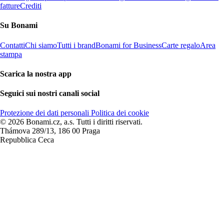
fatture
Crediti
Su Bonami
Contatti
Chi siamo
Tutti i brand
Bonami for Business
Carte regalo
Area
stampa
Scarica la nostra app
Seguici sui nostri canali social
Protezione dei dati personali
Politica dei cookie
© 2026 Bonami.cz, a.s. Tutti i diritti riservati.
Thámova 289/13, 186 00 Praga
Repubblica Ceca