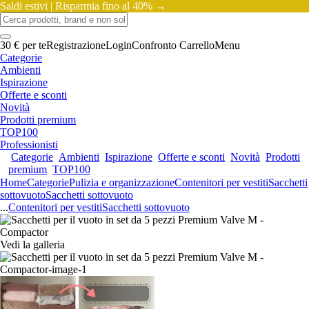
Saldi estivi |
Risparmia fino al 40% →
30 € per te
Registrazione
Login
Confronto
Carrello
Menu
Categorie
Ambienti
Ispirazione
Offerte e sconti
Novità
Prodotti premium
TOP100
Professionisti
Categorie
Ambienti
Ispirazione
Offerte e sconti
Novità
Prodotti
premium
TOP100
Home
Categorie
Pulizia e organizzazione
Contenitori per vestiti
Sacchetti
sottovuoto
Sacchetti sottovuoto
...
Contenitori per vestiti
Sacchetti sottovuoto
Vedi la galleria