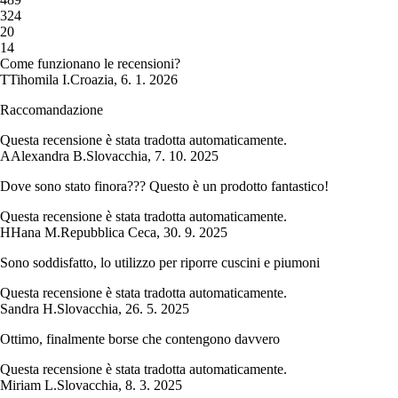
3
24
2
0
1
4
Come funzionano le recensioni?
T
Tihomila I.
Croazia
,
6. 1. 2026
Raccomandazione
Questa recensione è stata tradotta automaticamente.
A
Alexandra B.
Slovacchia
,
7. 10. 2025
Dove sono stato finora??? Questo è un prodotto fantastico!
Questa recensione è stata tradotta automaticamente.
H
Hana M.
Repubblica Ceca
,
30. 9. 2025
Sono soddisfatto, lo utilizzo per riporre cuscini e piumoni
Questa recensione è stata tradotta automaticamente.
Sandra H.
Slovacchia
,
26. 5. 2025
Ottimo, finalmente borse che contengono davvero
Questa recensione è stata tradotta automaticamente.
Miriam L.
Slovacchia
,
8. 3. 2025