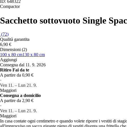
ID: 648322
Compactor
Sacchetto sottovuoto Single Spa
(
72
)
Qualità garantita
6,90 €
Dimensioni (2)
100 x 80 cm
130 x 80 cm
Aggiungi
Consegna dal 11. 9. 2026
Ritiro Fai da te
A partire da 0,90 €
·
Ven 11. – Lun 21. 9.
Maggiori
Consegna a domicilio
A partire da 2,90 €
·
Ven 11. – Lun 21. 9.
Maggiori
In casa contate ogni centimetro e quando volete riporre i vestiti di stagi
all'improvviso un sacco gigante pieno di vestiti diventa una frittella che 