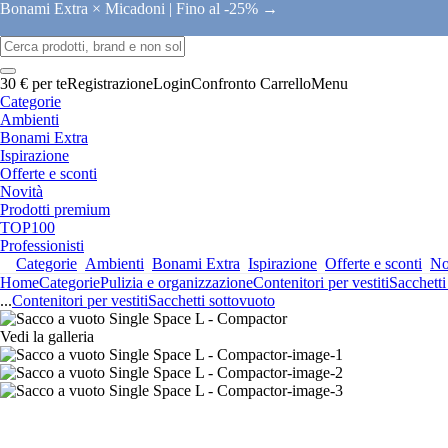
Bonami Extra × Micadoni |
Fino al -25% →
30 € per te
Registrazione
Login
Confronto
Carrello
Menu
Categorie
Ambienti
Bonami Extra
Ispirazione
Offerte e sconti
Novità
Prodotti premium
TOP100
Professionisti
Categorie
Ambienti
Bonami Extra
Ispirazione
Offerte e sconti
No
Home
Categorie
Pulizia e organizzazione
Contenitori per vestiti
Sacchetti
...
Contenitori per vestiti
Sacchetti sottovuoto
Vedi la galleria