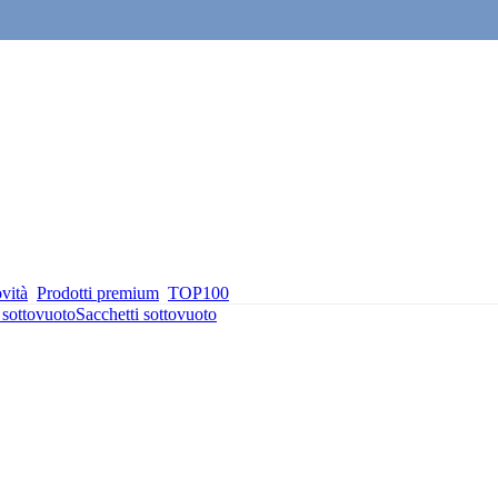
vità
Prodotti premium
TOP100
 sottovuoto
Sacchetti sottovuoto