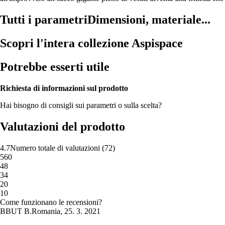
Tutti i parametri
Dimensioni, materiale...
Scopri l'intera collezione Aspispace
Potrebbe esserti utile
Richiesta di informazioni sul prodotto
Hai bisogno di consigli sui parametri o sulla scelta?
Valutazioni del prodotto
4.7
Numero totale di valutazioni
(
72
)
5
60
4
8
3
4
2
0
1
0
Come funzionano le recensioni?
B
BUT B.
Romania
,
25. 3. 2021