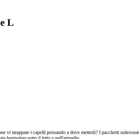
ce L
one vi strappate i capelli pensando a dove metterli? I pacchetti sottovuot
sta benissimo sotto il letto o nell'armadio.