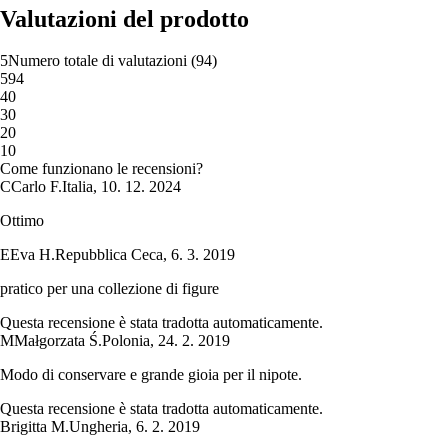
Valutazioni del prodotto
5
Numero totale di valutazioni
(
94
)
5
94
4
0
3
0
2
0
1
0
Come funzionano le recensioni?
C
Carlo F.
Italia
,
10. 12. 2024
Ottimo
E
Eva H.
Repubblica Ceca
,
6. 3. 2019
pratico per una collezione di figure
Questa recensione è stata tradotta automaticamente.
M
Małgorzata Ś.
Polonia
,
24. 2. 2019
Modo di conservare e grande gioia per il nipote.
Questa recensione è stata tradotta automaticamente.
Brigitta M.
Ungheria
,
6. 2. 2019