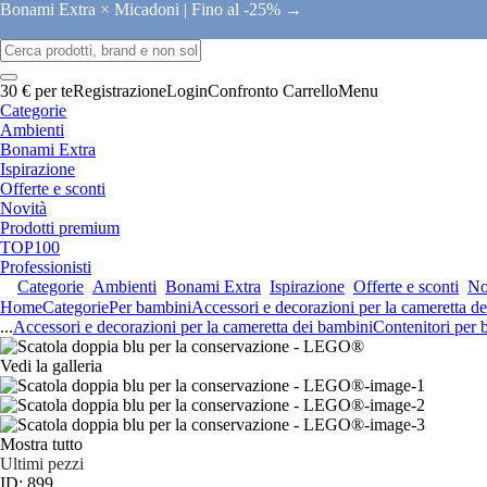
Bonami Extra × Micadoni |
Fino al -25% →
30 € per te
Registrazione
Login
Confronto
Carrello
Menu
Categorie
Ambienti
Bonami Extra
Ispirazione
Offerte e sconti
Novità
Prodotti premium
TOP100
Professionisti
Categorie
Ambienti
Bonami Extra
Ispirazione
Offerte e sconti
No
Home
Categorie
Per bambini
Accessori e decorazioni per la cameretta d
...
Accessori e decorazioni per la cameretta dei bambini
Contenitori per 
Vedi la galleria
Mostra tutto
Ultimi pezzi
ID: 899