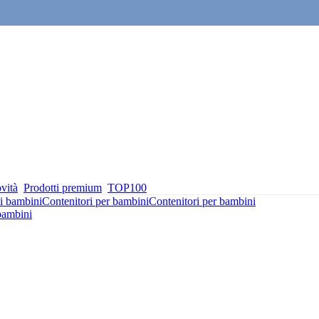
vità
Prodotti premium
TOP100
ei bambini
Contenitori per bambini
Contenitori per bambini
bambini