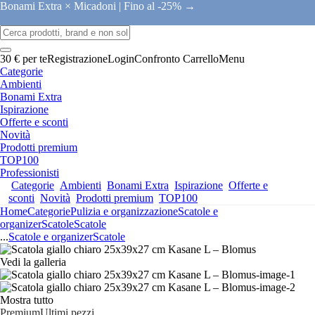
Bonami Extra × Micadoni |
Fino al -25% →
30 € per te
Registrazione
Login
Confronto
Carrello
Menu
Categorie
Ambienti
Bonami Extra
Ispirazione
Offerte e sconti
Novità
Prodotti premium
TOP100
Professionisti
Categorie
Ambienti
Bonami Extra
Ispirazione
Offerte e
sconti
Novità
Prodotti premium
TOP100
Home
Categorie
Pulizia e organizzazione
Scatole e
organizer
Scatole
Scatole
...
Scatole e organizer
Scatole
Vedi la galleria
Mostra tutto
Premium
Ultimi pezzi