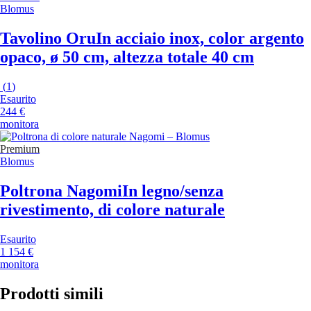
Blomus
Tavolino Oru
In acciaio inox, color argento
opaco, ø 50 cm, altezza totale 40 cm
(
1
)
Esaurito
244 €
monitora
Premium
Blomus
Poltrona Nagomi
In legno/senza
rivestimento, di colore naturale
Esaurito
1 154 €
monitora
Prodotti simili