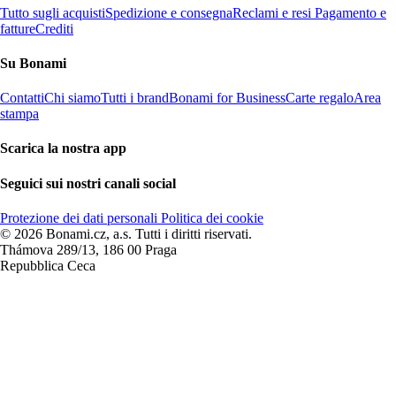
Tutto sugli acquisti
Spedizione e consegna
Reclami e resi
Pagamento e
fatture
Crediti
Su Bonami
Contatti
Chi siamo
Tutti i brand
Bonami for Business
Carte regalo
Area
stampa
Scarica la nostra app
Seguici sui nostri canali social
Protezione dei dati personali
Politica dei cookie
© 2026 Bonami.cz, a.s. Tutti i diritti riservati.
Thámova 289/13, 186 00 Praga
Repubblica Ceca