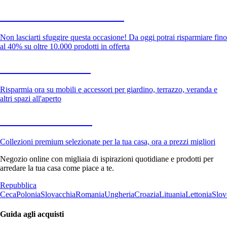
Saldi estivi fino al -40%
Non lasciarti sfuggire questa occasione! Da oggi potrai risparmiare fino
al 40% su oltre 10.000 prodotti in offerta
Giardino in saldo
Risparmia ora su mobili e accessori per giardino, terrazzo, veranda e
altri spazi all'aperto
Premium in saldo
Collezioni premium selezionate per la tua casa, ora a prezzi migliori
Negozio online con migliaia di ispirazioni quotidiane e prodotti per
arredare la tua casa come piace a te.
Repubblica
Ceca
Polonia
Slovacchia
Romania
Ungheria
Croazia
Lituania
Lettonia
Slov
Guida agli acquisti