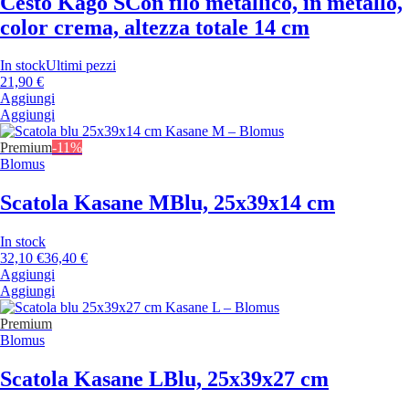
Cesto Kago S
Con filo metallico, in metallo,
color crema, altezza totale 14 cm
In stock
Ultimi pezzi
21,90 €
Aggiungi
Aggiungi
Premium
-11%
Blomus
Scatola Kasane M
Blu, 25x39x14 cm
In stock
32,10 €
36,40 €
Aggiungi
Aggiungi
Premium
Blomus
Scatola Kasane L
Blu, 25x39x27 cm