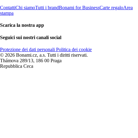
Contatti
Chi siamo
Tutti i brand
Bonami for Business
Carte regalo
Area
stampa
Scarica la nostra app
Seguici sui nostri canali social
Protezione dei dati personali
Politica dei cookie
© 2026 Bonami.cz, a.s. Tutti i diritti riservati.
Thámova 289/13, 186 00 Praga
Repubblica Ceca