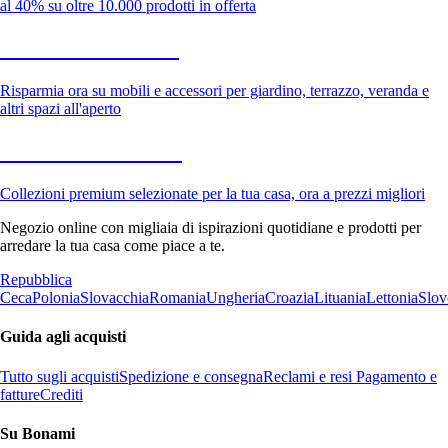
al 40% su oltre 10.000 prodotti in offerta
Giardino in saldo
Risparmia ora su mobili e accessori per giardino, terrazzo, veranda e
altri spazi all'aperto
Premium in saldo
Collezioni premium selezionate per la tua casa, ora a prezzi migliori
Negozio online con migliaia di ispirazioni quotidiane e prodotti per
arredare la tua casa come piace a te.
Repubblica
Ceca
Polonia
Slovacchia
Romania
Ungheria
Croazia
Lituania
Lettonia
Slov
Guida agli acquisti
Tutto sugli acquisti
Spedizione e consegna
Reclami e resi
Pagamento e
fatture
Crediti
Su Bonami