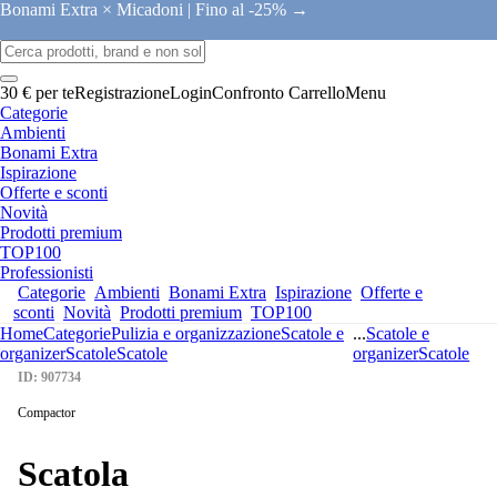
Bonami Extra × Micadoni |
Fino al -25% →
30 € per te
Registrazione
Login
Confronto
Carrello
Menu
Categorie
Ambienti
Bonami Extra
Ispirazione
Offerte e sconti
Novità
Prodotti premium
TOP100
Professionisti
Categorie
Ambienti
Bonami Extra
Ispirazione
Offerte e
sconti
Novità
Prodotti premium
TOP100
Home
Categorie
Pulizia e organizzazione
Scatole e
...
Scatole e
organizer
Scatole
Scatole
organizer
Scatole
ID: 907734
Compactor
Scatola