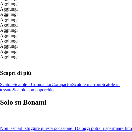
Aggiungi
Aggiungi
Aggiungi
Aggiungi
Aggiungi
Aggiungi
Aggiungi
Aggiungi
Aggiungi
Aggiungi
Aggiungi
Scopri di più
Scatole
Scatole · Compactor
Compactor
Scatole marroni
Scatole in
tessuto
Scatole con coperchio
Solo su Bonami
Saldi estivi fino al -40%
Non lasciarti sfuggire questa occasione! Da oggi potrai risparmiare fino