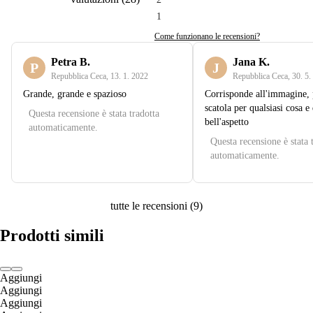
1
Come funzionano le recensioni?
Petra B.
Jana K.
P
J
Repubblica Ceca
,
13. 1. 2022
Repubblica Ceca
,
30. 5.
Grande, grande e spazioso
Corrisponde all'immagine, 
scatola per qualsiasi cosa e 
Questa recensione è stata tradotta
bell'aspetto
automaticamente.
Questa recensione è stata 
automaticamente.
tutte le recensioni
(
9
)
Prodotti simili
Aggiungi
Aggiungi
Aggiungi