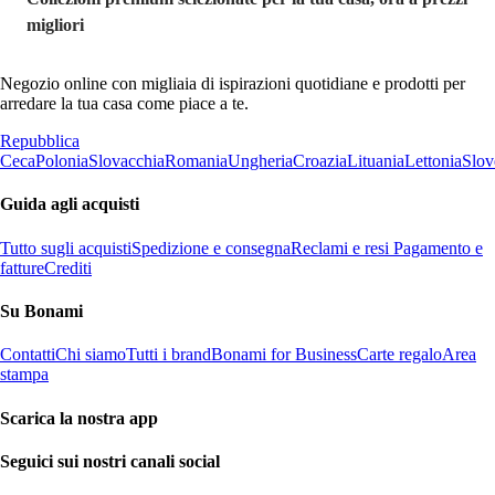
migliori
Negozio online con migliaia di ispirazioni quotidiane e prodotti per
arredare la tua casa come piace a te.
Repubblica
Ceca
Polonia
Slovacchia
Romania
Ungheria
Croazia
Lituania
Lettonia
Slov
Guida agli acquisti
Tutto sugli acquisti
Spedizione e consegna
Reclami e resi
Pagamento e
fatture
Crediti
Su Bonami
Contatti
Chi siamo
Tutti i brand
Bonami for Business
Carte regalo
Area
stampa
Scarica la nostra app
Seguici sui nostri canali social