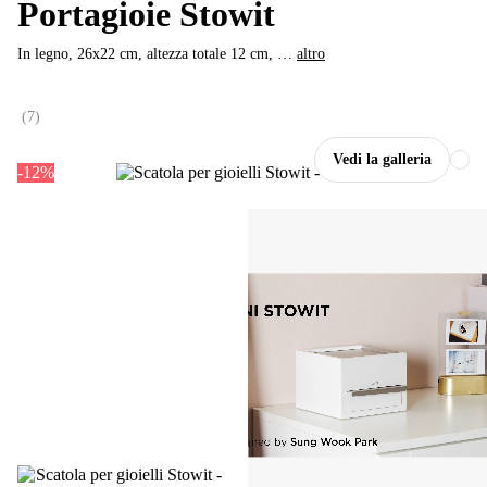
Portagioie Stowit
In legno, 26x22 cm, altezza totale 12 cm
, …
altro
(
7
)
Vedi la galleria
-12%