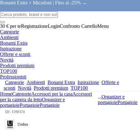
Bonami Extra × Micadoni |
Fino al -25% →
30 € per te
Registrazione
Login
Confronto
Carrello
Menu
Categorie
Ambienti
Bonami Extra
Ispirazione
Offerte e sconti
Novità
Prodotti premium
TOP100
Professionisti
Categorie
Ambienti
Bonami Extra
Ispirazione
Offerte e
sconti
Novità
Prodotti premium
TOP100
Home
Categorie
Accessori per la casa
Accessori
...
Organizer e
per la camera da letto
Organizer e
portagioie
Portagioie
portagioie
Portagioie
Portagioie
ID: 1590374
Umbra