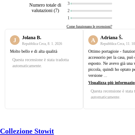
3
Numero totale di
valutazioni
(
7
)
2
1
Come funzionano le recensioni?
Jolana B.
Adriana Š.
J
A
Repubblica Ceca
,
8. 1. 2026
Repubblica Ceca
,
11. 10
Molto bello e di alta qualità
Ottimo portagioie - funzi
accessorio per la casa, può 
Questa recensione è stata tradotta
esposto. Ne avevo già una 
automaticamente.
piccola, quindi ho optato pe
versione ...
Visualizza più informazio
Questa recensione è stata 
automaticamente.
Collezione Stowit