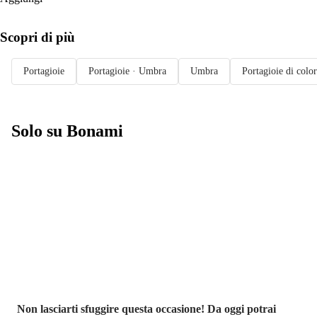
Scopri di più
Portagioie
Portagioie · Umbra
Umbra
Portagioie di colo
Solo su Bonami
Saldi estivi fino
al -40%
Non lasciarti sfuggire questa occasione! Da oggi potrai